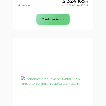
5 324 Kč
/
ks
do týdne
4 400 Kč
bez DPH
Zvolit variantu