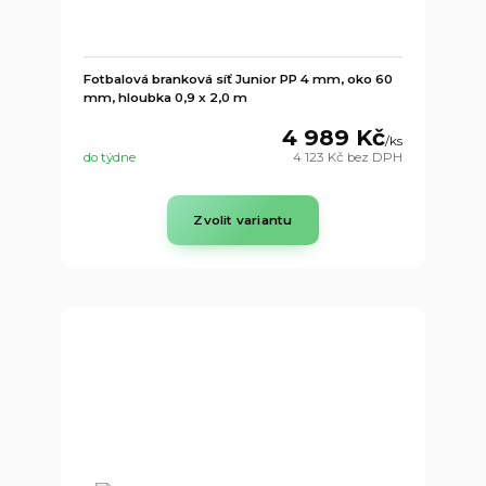
Fotbalová branková síť Junior PP 4 mm, oko 60
mm, hloubka 0,9 x 2,0 m
4 989 Kč
/
ks
do týdne
4 123 Kč
bez DPH
Zvolit variantu