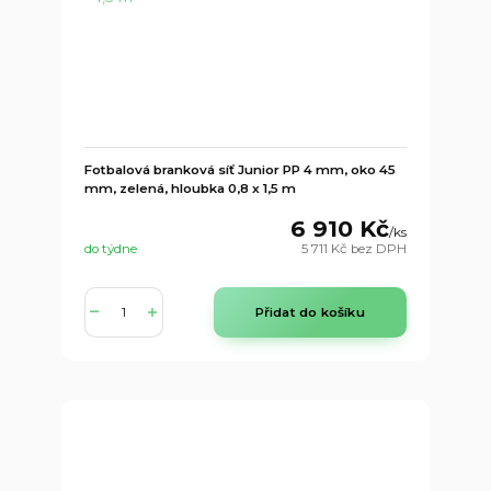
Fotbalová branková síť Junior PP 4 mm, oko 45
mm, zelená, hloubka 0,8 x 1,5 m
6 910 Kč
/
ks
do týdne
5 711 Kč
bez DPH
Přidat do košíku