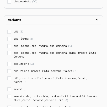
plástvové oko
(10)
Varianta
bílá
(3)
bílá - černá
(1)
bílá - zelená , bílá - modrá , bílá -červená
(4)
bílá - zelená , bílá - modrá , bílá -červená , žlutá - modrá , žlutá -
červená
(1)
bílá , zelená
(3)
bílá , zelená , modrá , žlutá , červená , fialová
(1)
bílá , zelená , oranžová , modrá , žlutá , červená , černá ,
fialová
(1)
zelená
(1)
zelená - bílá , modrá - bílá , modrá - žlutá , černá - bílá , černá -
žlutá , černá - červená , červená - bílá
(3)