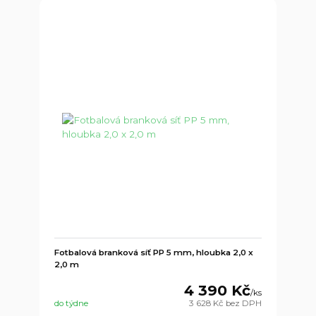
Fotbalová branková síť PP 5 mm, hloubka 2,0 x
2,0 m
4 390 Kč
/
ks
do týdne
3 628 Kč
bez DPH