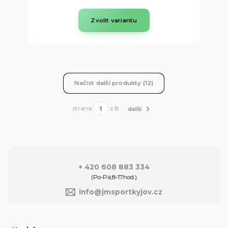
Zvolit variantu
Načíst další produkty (12)
strana
z 8
další
+ 420 608 883 334
(Po-Pá,8-17hod.)
info@jmsportkyjov.cz