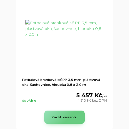
Fotbalová branková síť PP 3,5 mm, plástvová
oka, šachovnice, hloubka 0,8 x 2,0 m
5 457 Kč
/
ks
do týdne
4 510 Kč
bez DPH
Zvolit variantu