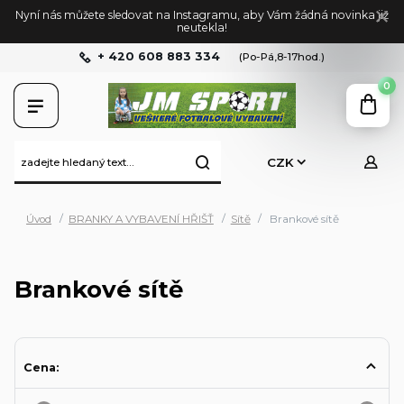
Nyní nás můžete sledovat na Instagramu, aby Vám žádná novinka již
neutekla!
+ 420 608 883 334
(Po-Pá,8-17hod.)
0
CZK
Úvod
BRANKY A VYBAVENÍ HŘIŠŤ
Sítě
Brankové sítě
Brankové sítě
Cena: