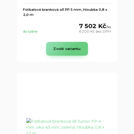
Fotbalová branková síť PP 5 mm, hloubka 0,8 x
2,0 m
7 502 Kč
/
ks
do týdne
6 200 Kč
bez DPH
Zvolit variantu