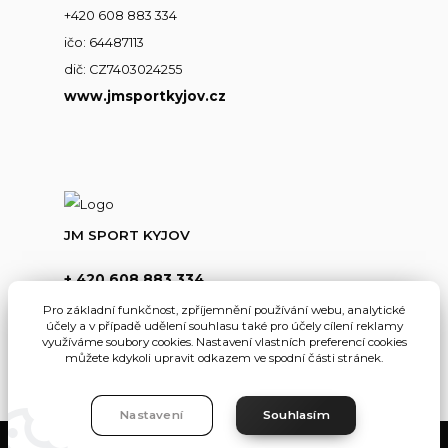
+420 608 883 334
ičo: 64487113
dič: CZ7403024255
www.jmsportkyjov.cz
JM SPORT KYJOV
+ 420 608 883 334
(Po-Pá,8-17hod.)
Pro základní funkčnost, zpříjemnění používání webu, analytické
účely a v případě udělení souhlasu také pro účely cílení reklamy
info@jmsportkyjov.cz
využíváme soubory cookies. Nastavení vlastních preferencí cookies
můžete kdykoli upravit odkazem ve spodní části stránek.
Nastavení
Souhlasím