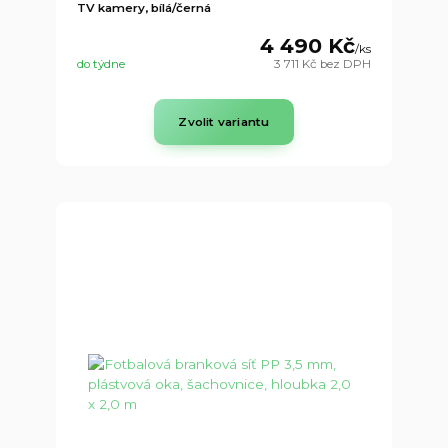
TV kamery, bílá/černá
4 490 Kč
/
ks
do týdne
3 711 Kč
bez DPH
Zvolit variantu