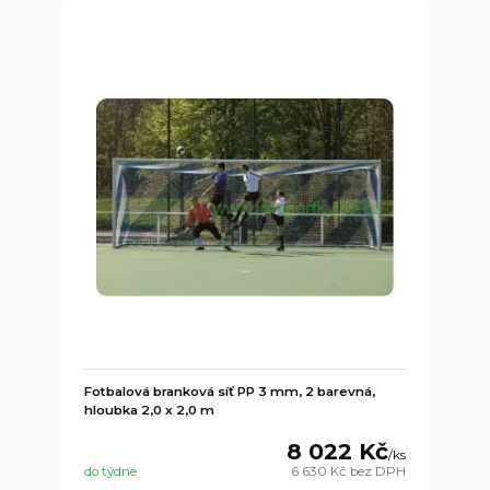
Fotbalová branková síť PP 3 mm, 2 barevná,
hloubka 2,0 x 2,0 m
8 022 Kč
/
ks
do týdne
6 630 Kč
bez DPH