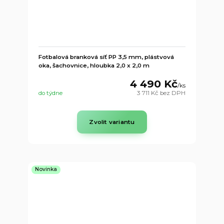
Fotbalová branková síť PP 3,5 mm, plástvová
oka, šachovnice, hloubka 2,0 x 2,0 m
4 490 Kč
/
ks
do týdne
3 711 Kč
bez DPH
Zvolit variantu
Novinka