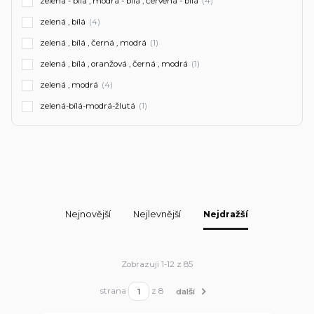
zelená - bílá , modrá - bílá , červená - bílá
(4)
zelená , bílá
(4)
zelená , bílá , černá , modrá
(1)
zelená , bílá , oranžová , černá , modrá
(1)
zelená , modrá
(4)
zelená-bílá-modrá-žlutá
(1)
Nejnovější
Nejlevnější
Nejdražší
Zobrazuji 1-12 z 85
strana
z 8
další