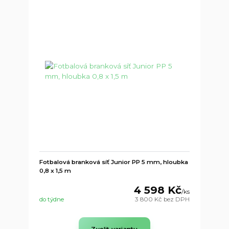
Fotbalová branková síť Junior PP 5 mm, hloubka
0,8 x 1,5 m
4 598 Kč
/
ks
do týdne
3 800 Kč
bez DPH
Zvolit variantu