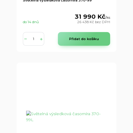
Světelná výsledková časomíra 370-99
31 990 Kč
/
ks
do 14 dnů
26 438 Kč
bez DPH
Přidat do košíku