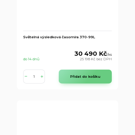
Světelná výsledková časomíra 370-99L
30 490 Kč
/
ks
do 14 dnů
25 198 Kč
bez DPH
Přidat do košíku