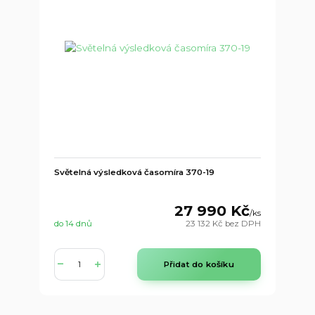
Světelná výsledková časomíra 370-19
27 990 Kč
/
ks
do 14 dnů
23 132 Kč
bez DPH
Přidat do košíku