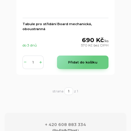
Tabule pro střídání Board mechanická,
oboustranná
690 Kč
/
ks
do 3 dnů
570 Kč
bez DPH
Přidat do košíku
strana
z 1
+ 420 608 883 334
(Po-Pá,8-17hod.)