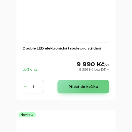
Double LED elektronická tabule pro střídání
9 990 Kč
/
ks
do 3 dnů
8 256 Kč
bez DPH
Přidat do košíku
Novinka