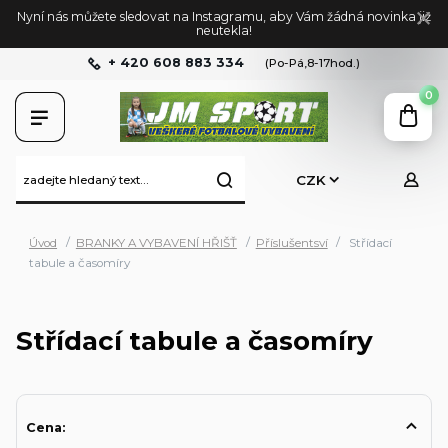
Nyní nás můžete sledovat na Instagramu, aby Vám žádná novinka již
neutekla!
+ 420 608 883 334
(Po-Pá,8-17hod.)
0
CZK
Úvod
BRANKY A VYBAVENÍ HŘIŠŤ
Příslušentsví
Střídací
tabule a časomíry
Střídací tabule a časomíry
Cena: