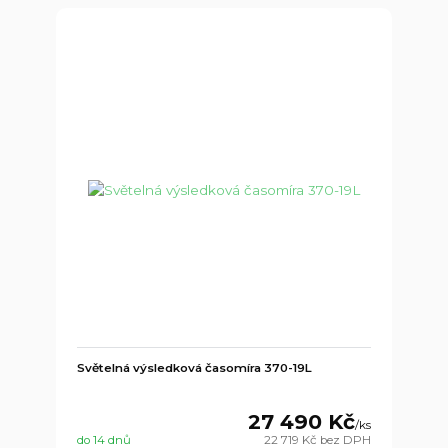
Světelná výsledková časomíra 370-19L
27 490 Kč
/
ks
do 14 dnů
22 719 Kč
bez DPH