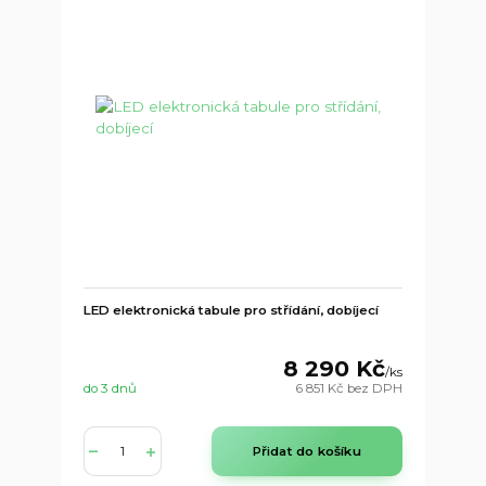
LED elektronická tabule pro střídání, dobíjecí
8 290 Kč
/
ks
do 3 dnů
6 851 Kč
bez DPH
Přidat do košíku