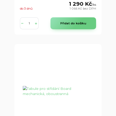
1 290 Kč
/
ks
do 3 dnů
1 066 Kč
bez DPH
Přidat do košíku