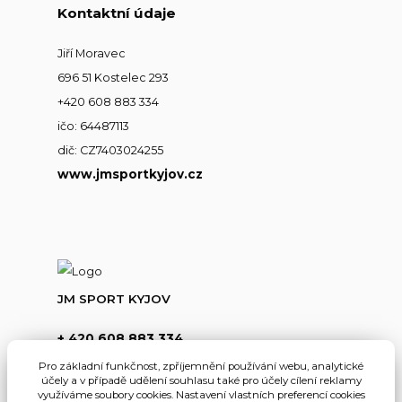
Kontaktní údaje
Jiří Moravec
696 51 Kostelec 293
+420 608 883 334
ičo: 64487113
dič: CZ7403024255
www.jmsportkyjov.cz
JM SPORT KYJOV
+ 420 608 883 334
(Po-Pá,8-17hod.)
Pro základní funkčnost, zpříjemnění používání webu, analytické
účely a v případě udělení souhlasu také pro účely cílení reklamy
info@jmsportkyjov.cz
využíváme soubory cookies. Nastavení vlastních preferencí cookies