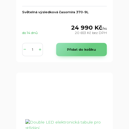
Světelná výsledková časomíra 370-9L
24 990 Kč
/
ks
do 14 dnů
20 653 Kč
bez DPH
Přidat do košíku