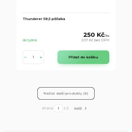
Thunderer 58,5 píšťalka
250 Kč
/
ks
do týdne
207 Kč
bez DPH
Přidat do košíku
Načíst další produkty (6)
strana
z 2
další