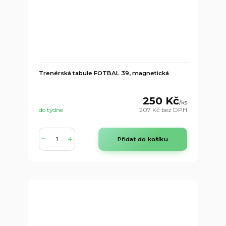
Trenérská tabule FOTBAL 39, magnetická
250 Kč
/
ks
do týdne
207 Kč
bez DPH
Přidat do košíku