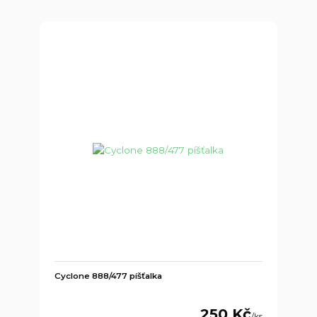
Cyclone 888/477 píšťalka
250 Kč
/
ks