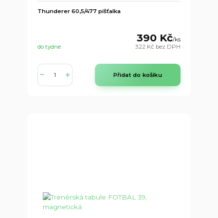
Thunderer 60,5/477 píšťalka
390 Kč
/
ks
do týdne
322 Kč
bez DPH
Přidat do košíku