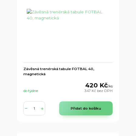
Závěsná trenérská tabule FOTBAL 40,
magnetická
420 Kč
/
ks
do týdne
347 Kč
bez DPH
Přidat do košíku