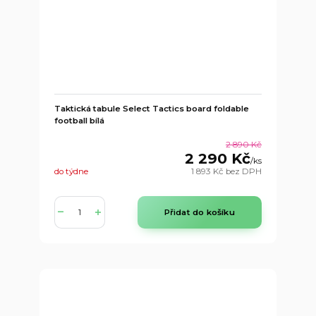
Taktická tabule Select Tactics board foldable
football bílá
2 890 Kč
2 290 Kč
/
ks
do týdne
1 893 Kč
bez DPH
Přidat do košíku