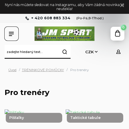
Nyní nás můžete sledovat na Instagramu, aby Vám žádná novinka již
neutekla!
+ 420 608 883 334
(Po-Pá,8-17hod.)
0
CZK
Úvod
TRÉNINKOVÉ POMŮCKY
Pro trenéry
Pro trenéry
Píšťalky
Taktické tabule