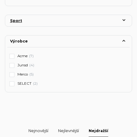
Sport
Výrobce
Acme
(7)
Junsd
(4)
Merco
(5)
SELECT
(2)
Nejnovější
Nejlevnější
Nejdražší