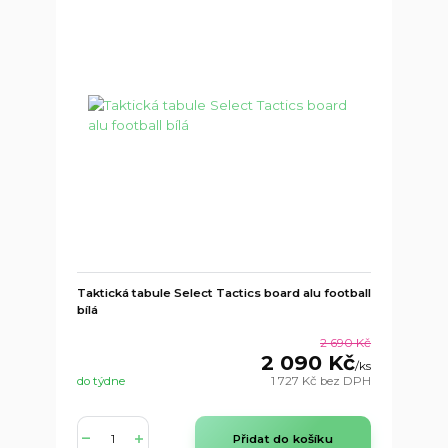
Taktická tabule Select Tactics board alu football
bílá
2 690 Kč
2 090 Kč
/
ks
do týdne
1 727 Kč
bez DPH
Přidat do košíku