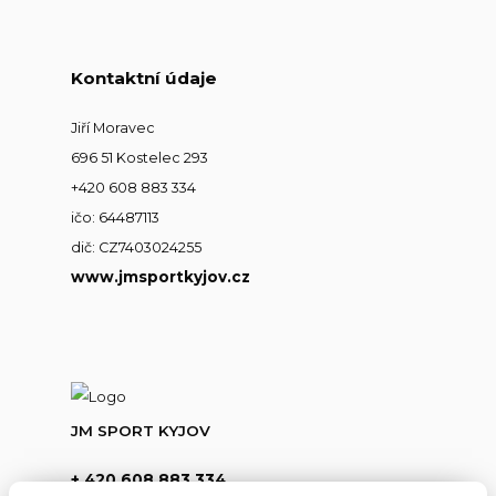
Kontaktní údaje
Jiří Moravec
696 51 Kostelec 293
+420 608 883 334
ičo: 64487113
dič: CZ7403024255
www.jmsportkyjov.cz
JM SPORT KYJOV
+ 420 608 883 334