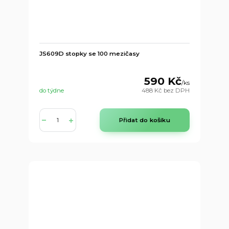
JS609D stopky se 100 mezičasy
590 Kč
/
ks
do týdne
488 Kč
bez DPH
Přidat do košíku