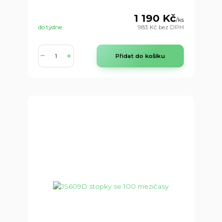
1 190 Kč
/
ks
do týdne
983 Kč
bez DPH
Přidat do košíku