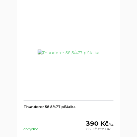
Thunderer 58,5/477 píšťalka
390 Kč
/
ks
do týdne
322 Kč
bez DPH