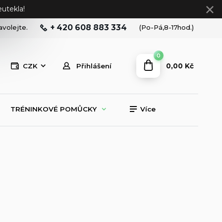
utekla!
+ 420 608 883 334
avolejte.
(Po-Pá,8-17hod.)
0
0,00 Kč
CZK
Přihlášení
TRÉNINKOVÉ POMŮCKY
Více