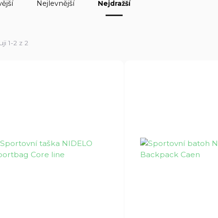
ější
Nejlevnější
Nejdražší
ji 1-2 z 2