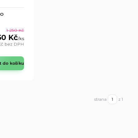
LO
1 250 Kč
50 Kč
/
ks
Kč
bez DPH
t do košíku
strana
z 1