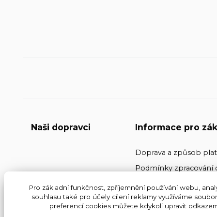
Naši dopravci
Informace pro zák
Doprava a způsob pla
Podmínky zpracování 
Kontakty
Pro základní funkčnost, zpříjemnění používání webu, analy
souhlasu také pro účely cílení reklamy využíváme soubor
Obchodní podmínky
preferencí cookies můžete kdykoli upravit odkazem 