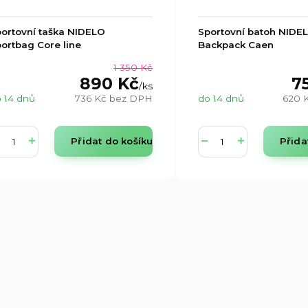
ortovní taška NIDELO
Sportovní batoh NIDE
ortbag Core line
Backpack Caen
1 350 Kč
890 Kč
7
/
ks
 14 dnů
736 Kč
bez DPH
do 14 dnů
620 
Přidat do košíku
Přida