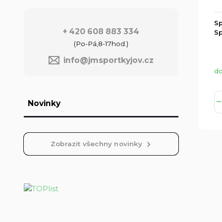
Sp
+ 420 608 883 334
Sp
(Po-Pá,8-17hod.)
info@jmsportkyjov.cz
do
Novinky
Zobrazit všechny novinky