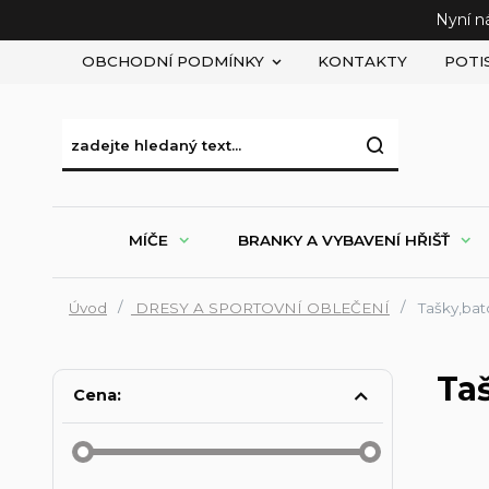
Nyní n
OBCHODNÍ PODMÍNKY
KONTAKTY
POTI
MÍČE
BRANKY A VYBAVENÍ HŘIŠŤ
Úvod
DRESY A SPORTOVNÍ OBLEČENÍ
Tašky,bat
Ta
Cena: