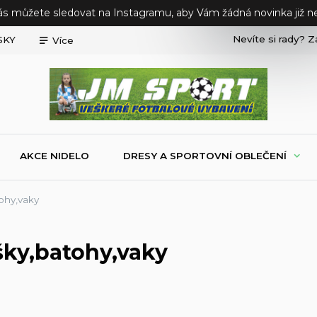
ás můžete sledovat na Instagramu, aby Vám žádná novinka již ne
Nevíte si rady? Z
SKY
Více
AKCE NIDELO
DRESY A SPORTOVNÍ OBLEČENÍ
ohy,vaky
šky,batohy,vaky