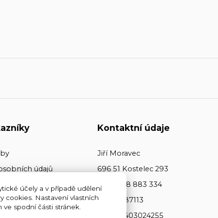
azníky
Kontaktní údaje
tby
Jiří Moravec
osobních údajů
696 51 Kostelec 293
+420 608 883 334
tické účely a v případě udělení
y cookies. Nastavení vlastních
ičo: 64487113
ve spodní části stránek.
dič: CZ7403024255