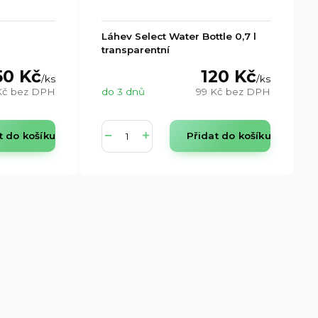
Láhev Select Water Bottle 0,7 l
transparentní
50 Kč
120 Kč
/
ks
/
ks
Kč
bez DPH
do 3 dnů
99 Kč
bez DPH
t do košíku
Přidat do košíku