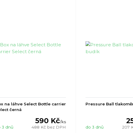
x na láhve Select Bottle carrier
Pressure Ball tlakomě
lect černá
590 Kč
2
/
ks
 3 dnů
488 Kč
bez DPH
do 3 dnů
207 