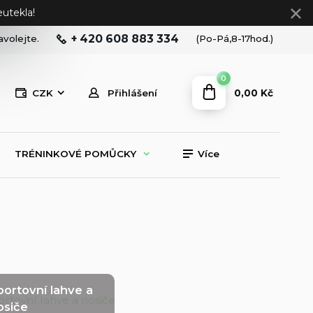
utekla!
+ 420 608 883 334
avolejte.
(Po-Pá,8-17hod.)
0
0,00 Kč
CZK
Přihlášení
TRÉNINKOVÉ POMŮCKY
Více
portovní lahve a
osiče