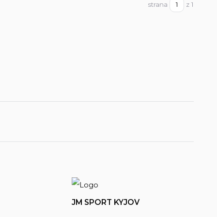
strana
z 1
JM SPORT KYJOV