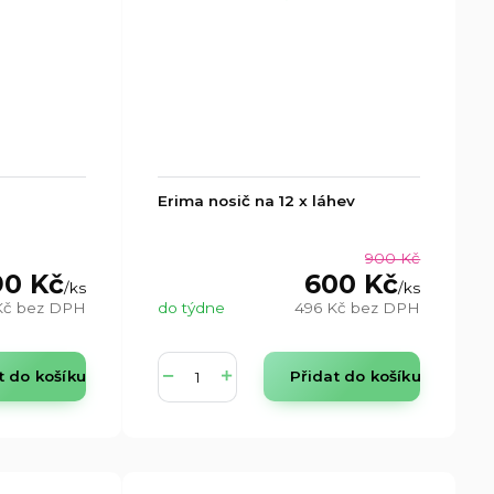
Erima nosič na 12 x láhev
900 Kč
90 Kč
600 Kč
/
ks
/
ks
Kč
bez DPH
do týdne
496 Kč
bez DPH
t do košíku
Přidat do košíku