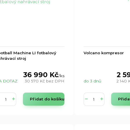
otball Machine LI fotbalový
Volcano kompresor
hrávací stroj
36 990 Kč
2 5
/
ks
A DOTAZ
30 570 Kč
bez DPH
do 3 dnů
2 140 
Přidat do košíku
Přida