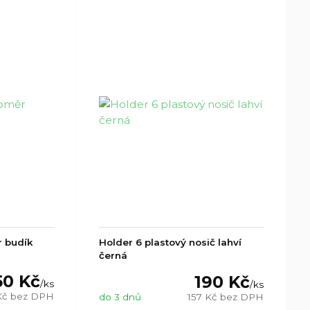
r budík
Holder 6 plastový nosič lahví
černá
50 Kč
190 Kč
/
ks
/
ks
Kč
bez DPH
do 3 dnů
157 Kč
bez DPH