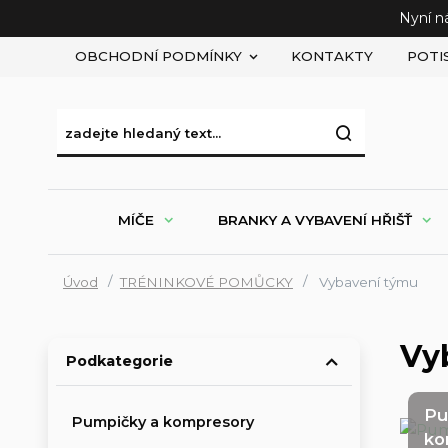
Nyní n
OBCHODNÍ PODMÍNKY
KONTAKTY
POTI
MÍČE
BRANKY A VYBAVENÍ HŘIŠŤ
Úvod
TRÉNINKOVÉ POMŮCKY
Vybavení týmu
Vy
Podkategorie
Pu
Pumpičky a kompresory
ko