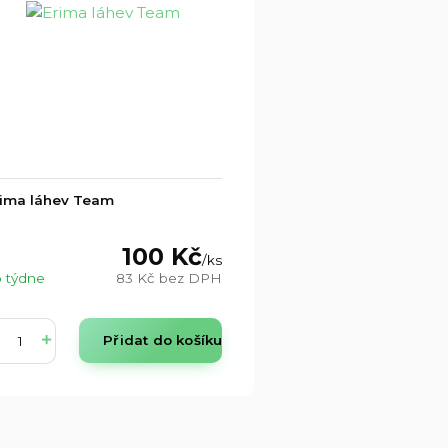
rima láhev Team
100 Kč
/
ks
 týdne
83 Kč
bez DPH
Přidat do košíku