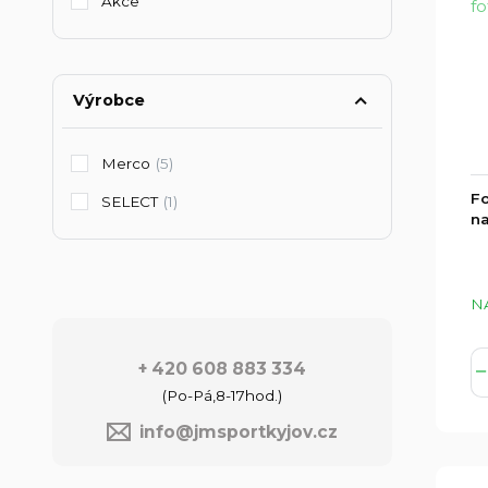
Akce
Výrobce
Merco
(5)
Fo
SELECT
(1)
na
N
+ 420 608 883 334
(Po-Pá,8-17hod.)
info@jmsportkyjov.cz