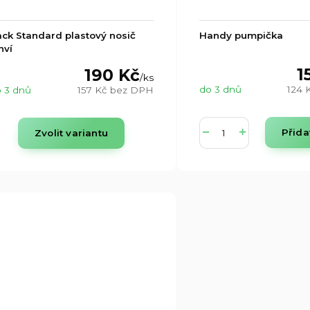
ck Standard plastový nosič
Handy pumpička
hví
1
190 Kč
/
ks
do 3 dnů
124 
 3 dnů
157 Kč
bez DPH
Přida
Zvolit variantu