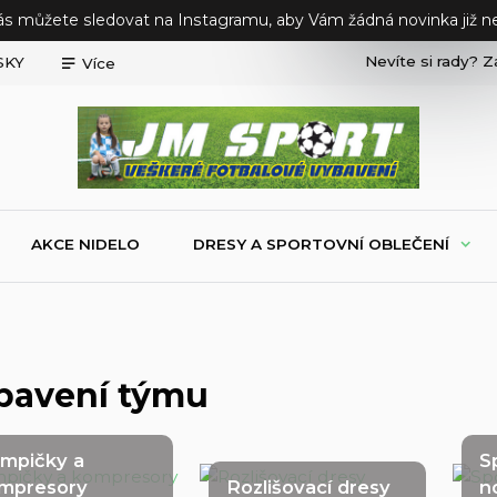
ás můžete sledovat na Instagramu, aby Vám žádná novinka již ne
Nevíte si rady? Z
SKY
Více
AKCE NIDELO
DRESY A SPORTOVNÍ OBLEČENÍ
bavení týmu
mpičky a
S
mpresory
Rozlišovací dresy
n