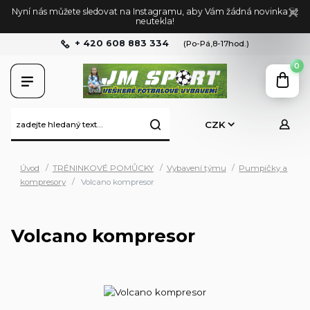
Nyní nás můžete sledovat na Instagramu, aby Vám žádná novinka již
neutekla!
+ 420 608 883 334
(Po-Pá,8-17hod.)
0
CZK
Úvod
TRÉNINKOVÉ POMŮCKY
Vybavení týmu
Pumpičky a
kompresory
Volcano kompresor
Volcano kompresor