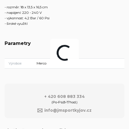
- rozměr: 18 x 13,5 x 16,5 cm
- napájení: 220 - 240 V
- výkonnost: 4,2 Bar / 60 Psi
- široké využití
Parametry
Výrobce
Merco
+ 420 608 883 334
(Po-Pá,8-17hod.)
info@jmsportkyjov.cz