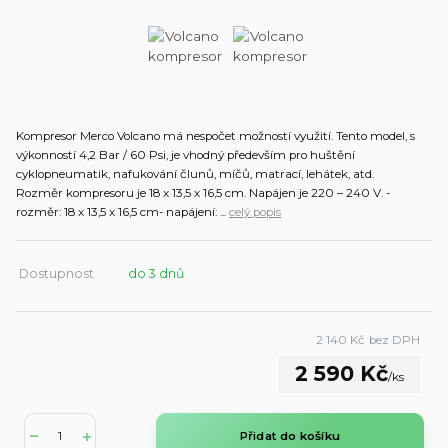
Kompresor Merco Volcano má nespočet možností využití. Tento model, s
výkonností 4,2 Bar / 60 Psi, je vhodný především pro huštění
cyklopneumatik, nafukování člunů, míčů, matrací, lehátek, atd.
Rozměr kompresoru je 18 x 13,5 x 16,5 cm. Napájen je 220 – 240 V. -
rozměr: 18 x 13,5 x 16,5 cm- napájení: ...
celý popis
Dostupnost
do 3 dnů
2 140 Kč
bez DPH
2 590 Kč
/
ks
Přidat do košíku