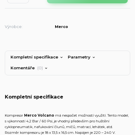
Výrobce:
Merco
Kompletní specifikace
Parametry
Komentáře
0
Kompletní specifikace
Kompresor
Merco Volcano
má nespočet možností využití. Tento model,
s výkonností 4,2 Bar / 60 Psi, je vhodný především pro huštění
cyklopneumatik, nafukování člunů, míčů, matrací, lehátek, atd.
Rozměr
kompresoru je 18 x 13,5 x 16,5 cm. Napájen je 220 – 240 V.