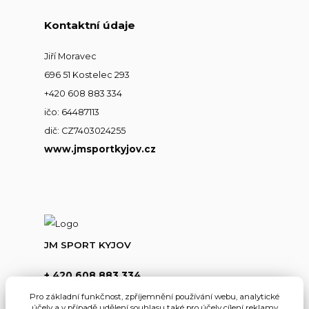
Kontaktní údaje
Jiří Moravec
696 51 Kostelec 293
+420 608 883 334
ičo: 64487113
dič: CZ7403024255
www.jmsportkyjov.cz
JM SPORT KYJOV
+ 420 608 883 334
(Po-Pá,8-17hod.)
Pro základní funkčnost, zpříjemnění používání webu, analytické
účely a v případě udělení souhlasu také pro účely cílení reklamy