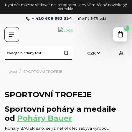
Nyní nás můžete sledovat na Instagramu, aby Vám žádná novinka již
neutekla!
+ 420 608 883 334
(Po-Pá,8-17hod.)
0
CZK
Úvod
SPORTOVNÍ TROFEJE
SPORTOVNÍ TROFEJE
Sportovní poháry a medaile
od
Poháry Bauer
Poháry BAUER s.r.o. se již několik let zabývá výrobou