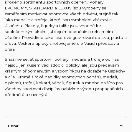
širokého sortimentu sportovních ocenění. Poháry
EKONOMY, STANDARD a LUXUS jsou vyrobeny se
zaměřením motivovat sportovce všech odvětví, stejně tak
jako medaile a trofeje, které jsou symbolem vítězství a
úspěchu. Plakety, figurky a talíře jsou vhodné ke
společenským akcím, jubilejním oceněním i reklamním
účelům. Provádíme také laserové gravírování do skla, plastu a
dřeva. Veškeré úpravy zhotovujeme dle Vašich představ a
přání.
Snažíme se, ať sportovní poháry, medaile a trofeje od nás
nejsou jen kusem věci zdobící poličky, ale jsou především
krásným připomenutím a vzpomínkou na dosažené úspěchy
a cíle. Kromě široké nabídky sportovních pohárů, medailí,
diplomů, trofejí, kokard, věnců, figurek a mnoho dalšího pro
všechny sportovní disciplíny nabízíme výrobu propagačních
předmětů a suvenýrů.
Cena: