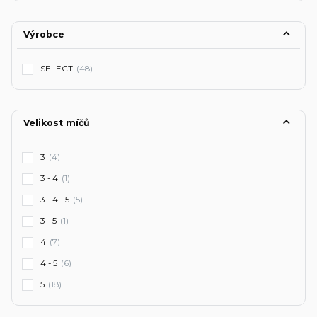
Výrobce
SELECT
(48)
Velikost míčů
3
(4)
3 - 4
(1)
3 - 4 - 5
(5)
3 - 5
(1)
4
(7)
4 - 5
(6)
5
(18)