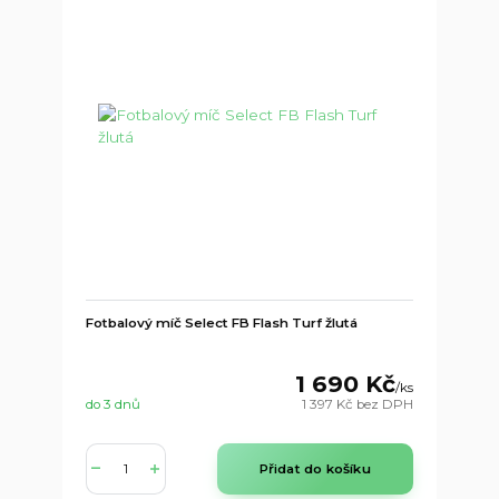
Fotbalový míč Select FB Flash Turf žlutá
1 690 Kč
/
ks
do 3 dnů
1 397 Kč
bez DPH
Přidat do košíku