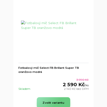
Fotbalový míč Select FB Brillant Super TB
oranžovo modrá
3 990 Kč
2 590 Kč
/
ks
Skladem
2 140 Kč
bez DPH
Zvolit variantu