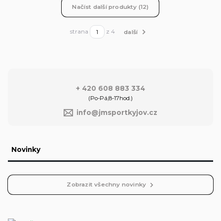
Načíst další produkty (12)
strana
z 4
další
+ 420 608 883 334
(Po-Pá,8-17hod.)
info@jmsportkyjov.cz
Novinky
Zobrazit všechny novinky