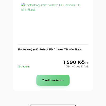
Fotbalový míč Select FB Power TB bílo žlutá
1 590 Kč
/
ks
Skladem
1 314 Kč
bez DPH
Zvolit variantu