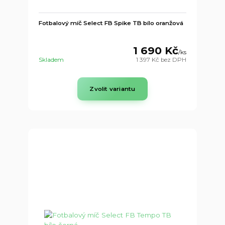
Fotbalový míč Select FB Spike TB bílo oranžová
1 690 Kč
/
ks
Skladem
1 397 Kč
bez DPH
Zvolit variantu