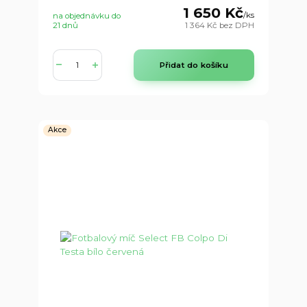
1 650 Kč
/
ks
na objednávku do
21 dnů
1 364 Kč
bez DPH
Přidat do košíku
Akce