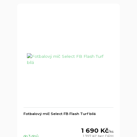
Fotbalový míč Select FB Flash Turf bílá
1 690 Kč
/
ks
do 3 dnů
1 397 Kč
bez DPH