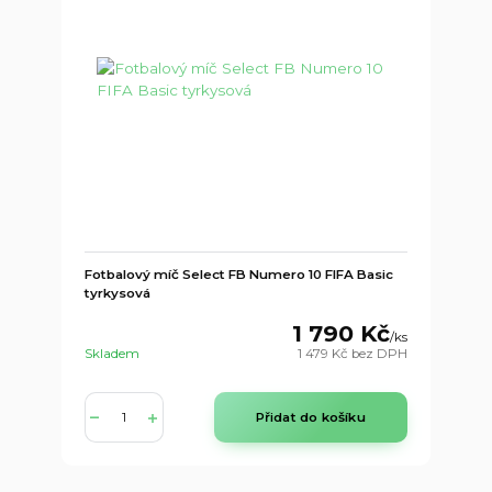
Fotbalový míč Select FB Numero 10 FIFA Basic
tyrkysová
1 790 Kč
/
ks
Skladem
1 479 Kč
bez DPH
Přidat do košíku