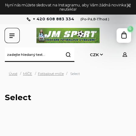
Nyní nás můžete sledovat na Instagramu, aby Vám žádná novinka již
neutekla!
+ 420 608 883 334
(Po-Pá,8-17hod.)
0
CZK
Úvod
MÍČE
Fotbalové míče
Select
Select