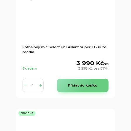
Fotbalový míč Select FB Brillant Super TB žluto
modrá
3 990 Kč
/
ks
Skladem
3 298 Kč
bez DPH
Přidat do košíku
Novinka