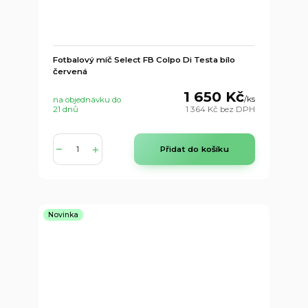
Fotbalový míč Select FB Colpo Di Testa bílo
červená
1 650 Kč
/
ks
na objednávku do
21 dnů
1 364 Kč
bez DPH
Přidat do košíku
Novinka