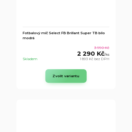
Fotbalový míč Select FB Brillant Super TB bílo
modrá
3 990 Kč
2 290 Kč
/
ks
Skladem
1 893 Kč
bez DPH
Zvolit variantu