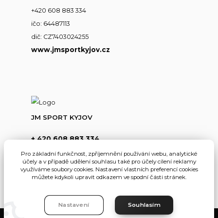
+420 608 883 334
ičo: 64487113
dič: CZ7403024255
www.jmsportkyjov.cz
JM SPORT KYJOV
+ 420 608 883 334
(Po-Pá,8-17hod.)
Pro základní funkčnost, zpříjemnění používání webu, analytické
účely a v případě udělení souhlasu také pro účely cílení reklamy
info@jmsportkyjov.cz
využíváme soubory cookies. Nastavení vlastních preferencí cookies
můžete kdykoli upravit odkazem ve spodní části stránek.
Nastavení
Souhlasím