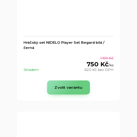
Hráčský set NIDELO Player Set Begard bílá /
černá
1 199 Kč
750 Kč
/
ks
Skladem
620 Kč
bez DPH
Zvolit variantu