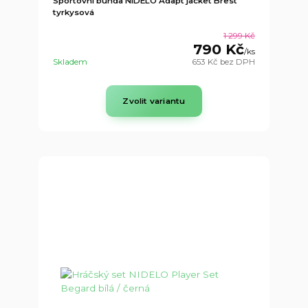
Sportovní bunda NIDELO Adapt jacket Brest
tyrkysová
1 299 Kč
790 Kč
/
ks
Skladem
653 Kč
bez DPH
Zvolit variantu