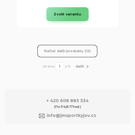
Zvolit variantu
Načíst další produkty (12)
strana
z 6
další
+ 420 608 883 334
(Po-Pá,8-17hod.)
info@jmsportkyjov.cz