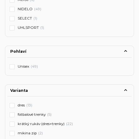
NIDELO
(49)
SELECT
(1)
UHLSPORT
(1)
Pohlaví
Unisex
(49)
Varianta
dres
(13)
fotbalové trenky
(5)
krátký rukáv (dres+trenky)
(22)
mikina zip
(2)