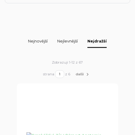
Nejnovější
Nejlevnější
Nejdražší
Zobrazuji 1-12 z 67
strana
z 6
další