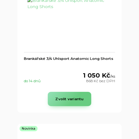
Brankářské 3/4 Uhlsport Anatomic Long Shorts
1 050 Kč
/
ks
do 14 dnů
868 Kč
bez DPH
Zvolit variantu
Novinka