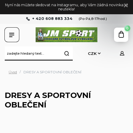
Nyní nás můžete sledovat na Instagramu, aby Vám žádná novinka již
neutekla!
+ 420 608 883 334
(Po-Pá,8-17hod.)
0
CZK
Úvod
DRESY A SPORTOVNÍ OBLEČENÍ
DRESY A SPORTOVNÍ
OBLEČENÍ