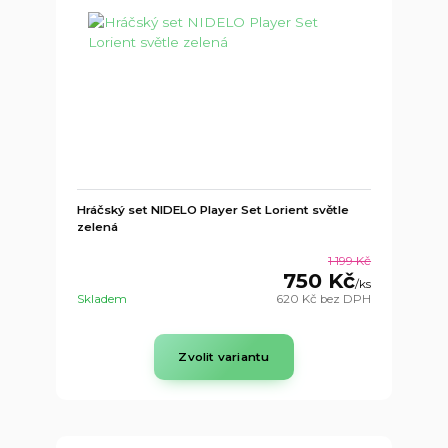
Hráčský set NIDELO Player Set Lorient světle
zelená
1 199 Kč
750 Kč
/
ks
Skladem
620 Kč
bez DPH
Zvolit variantu