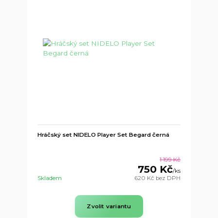
Hráčský set NIDELO Player Set Begard černá
1 199 Kč
750 Kč
/
ks
Skladem
620 Kč
bez DPH
Zvolit variantu