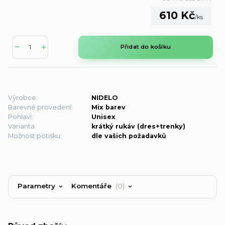
610 Kč
/
ks
Přidat do košíku
Výrobce:
NIDELO
Barevné provedení:
Mix barev
Pohlaví:
Unisex
Varianta:
krátký rukáv (dres+trenky)
Možnost potisku:
dle vašich požadavků
Parametry
Komentáře
0