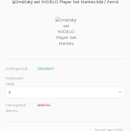
Dostupnost
Skladem
Velikostní
řada
Cena před
899 Kč
slevou
504 Kč
bez DPH