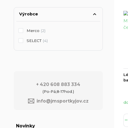
Výrobce
Merco
(2)
SELECT
(4)
Lé
ba
+ 420 608 883 334
(Po-Pá,8-17hod.)
info@jmsportkyjov.cz
do
Novinky