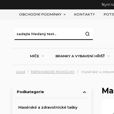
Nyní n
OBCHODNÍ PODMÍNKY
KONTAKTY
POTI
MÍČE
BRANKY A VYBAVENÍ HŘIŠŤ
Úvod
TRÉNINKOVÉ POMŮCKY
Masérské a zdravo
Ma
Podkategorie
Masérské a zdravotnické tašky