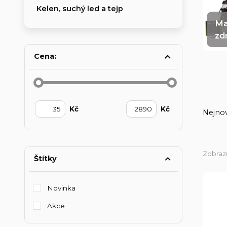
Kelen, suchý led a tejp
Ma
zd
Cena:
Kč
Kč
Nejnov
Zobrazu
Štítky
Novinka
Akce