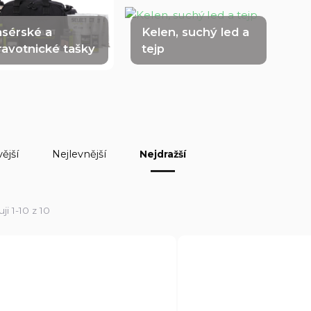
sérské a
Kelen, suchý led a
ravotnické tašky
tejp
ější
Nejlevnější
Nejdražší
ji 1-10 z 10