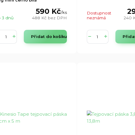
590 Kč
2
/
ks
Dostupnost
 3 dnů
488 Kč
bez DPH
neznámá
240 
Přidat do košíku
Přida