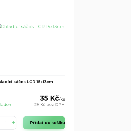
ladící sáček LGR 15x13cm
35 Kč
/
ks
kladem
29 Kč
bez DPH
Přidat do košíku