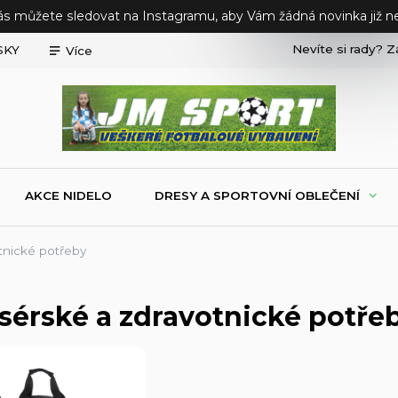
ás můžete sledovat na Instagramu, aby Vám žádná novinka již ne
Nevíte si rady? Z
SKY
Více
AKCE NIDELO
DRESY A SPORTOVNÍ OBLEČENÍ
tnické potřeby
sérské a zdravotnické potře