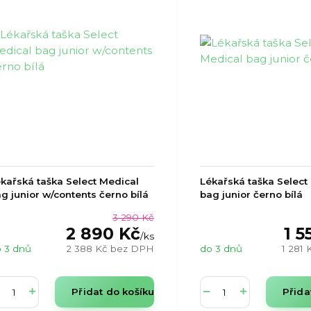
kařská taška Select Medical
Lékařská taška Select
g junior w/contents černo bílá
bag junior černo bílá
3 290 Kč
2 890 Kč
1 5
/
ks
 3 dnů
2 388 Kč
bez DPH
do 3 dnů
1 281
Přidat do košíku
Přida