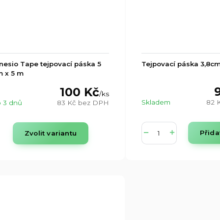
nesio Tape tejpovací páska 5
Tejpovací páska 3,8cm
 x 5 m
100 Kč
/
ks
Skladem
82 
 3 dnů
83 Kč
bez DPH
Přida
Zvolit variantu