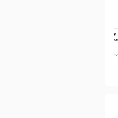
Ki
cm
do