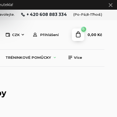
utekla!
+ 420 608 883 334
avolejte.
(Po-Pá,8-17hod.)
0
0,00 Kč
CZK
Přihlášení
TRÉNINKOVÉ POMŮCKY
Více
by