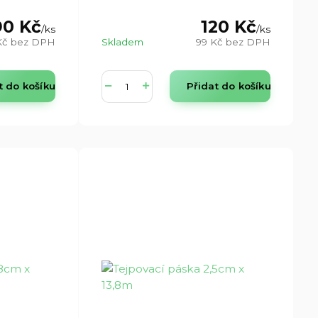
90 Kč
120 Kč
/
ks
/
ks
Kč
bez DPH
Skladem
99 Kč
bez DPH
t do košíku
Přidat do košíku