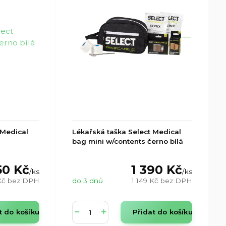
 Medical
Lékařská taška Select Medical
bag mini w/contents černo bílá
50 Kč
1 390 Kč
/
ks
/
ks
 Kč
bez DPH
do 3 dnů
1 149 Kč
bez DPH
t do košíku
Přidat do košíku