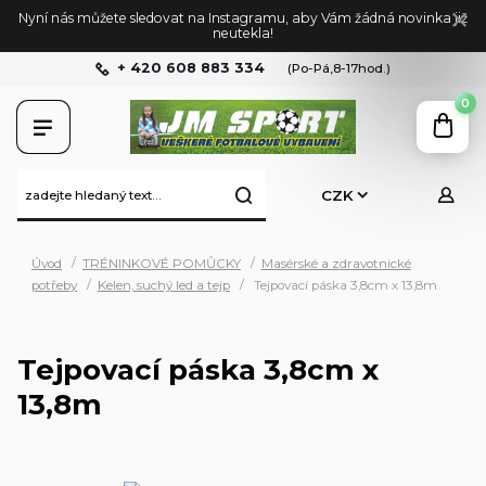
Nyní nás můžete sledovat na Instagramu, aby Vám žádná novinka již
neutekla!
+ 420 608 883 334
(Po-Pá,8-17hod.)
0
CZK
Úvod
TRÉNINKOVÉ POMŮCKY
Masérské a zdravotnické
potřeby
Kelen, suchý led a tejp
Tejpovací páska 3,8cm x 13,8m
Tejpovací páska 3,8cm x
13,8m