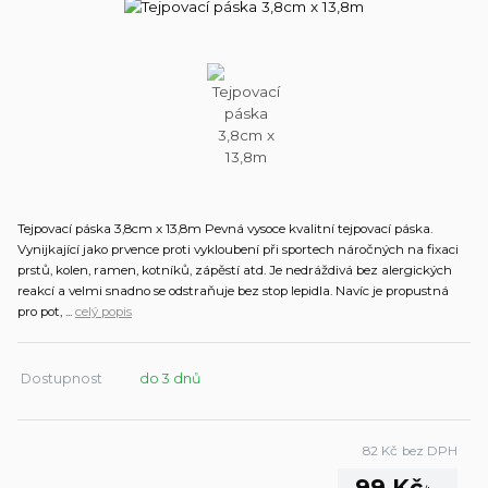
Tejpovací páska 3,8cm x 13,8m Pevná vysoce kvalitní tejpovací páska.
Vynijkající jako prvence proti vykloubení při sportech náročných na fixaci
prstů, kolen, ramen, kotníků, zápěstí atd. Je nedráždivá bez alergických
reakcí a velmi snadno se odstraňuje bez stop lepidla. Navíc je propustná
pro pot, ...
celý popis
Dostupnost
do 3 dnů
82 Kč
bez DPH
99 Kč