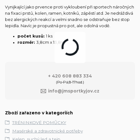
Vynijkající jako prvence proti vykloubení při sportech náročných
na fixaci prstů, kolen, ramen, kotníků, zápěstí atd. Je nedráždivá
bez alergických reakcí a velmi snadno se odstraňuje bez stop
lepidla.
Navíc je propustná pro pot, ale odolná vodě.
počet kusů:
1 ks
rozměr:
3,8cm x 13,8m
+ 420 608 883 334
(Po-Pá,8-17hod.)
info@jmsportkyjov.cz
Zboží zařazeno v kategoriích
TRÉNINKOVÉ POMŮCKY
Masérské a zdravotnické potřeby
Kelen, suchý led a tejp