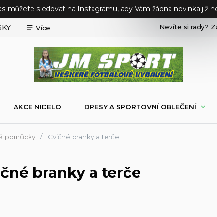
ás můžete sledovat na Instagramu, aby Vám žádná novinka již ne
Nevíte si rady? Z
SKY
Více
AKCE NIDELO
DRESY A SPORTOVNÍ OBLEČENÍ
ké pomůcky
Cvičné branky a terče
ičné branky a terče