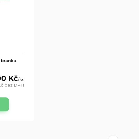
 branka
0 Kč
/
ks
Kč
bez DPH