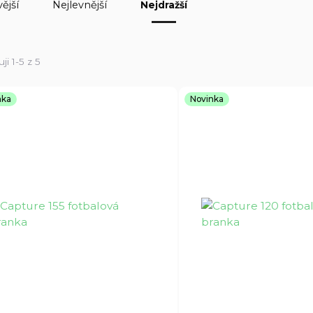
ější
Nejlevnější
Nejdražší
ji 1-5 z 5
nka
Novinka