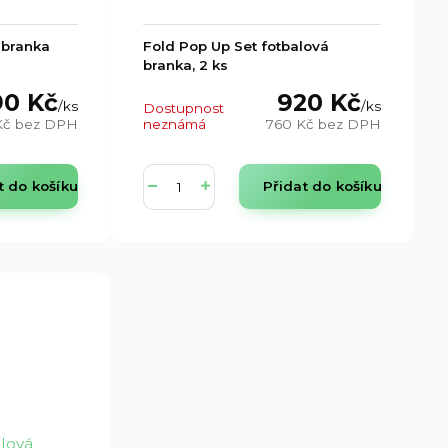
 branka
Fold Pop Up Set fotbalová
branka, 2 ks
90 Kč
920 Kč
/
ks
/
ks
Dostupnost
Kč
bez DPH
neznámá
760 Kč
bez DPH
t do košíku
Přidat do košíku