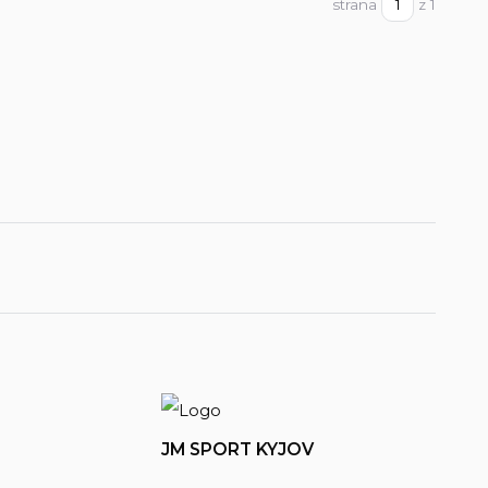
strana
z 1
JM SPORT KYJOV