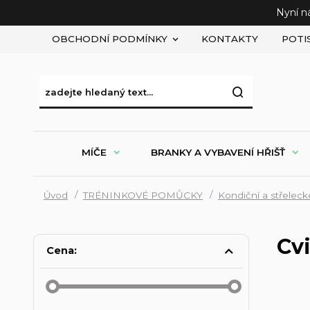
Nyní n
OBCHODNÍ PODMÍNKY
KONTAKTY
POTI
MÍČE
BRANKY A VYBAVENÍ HŘIŠŤ
Úvod
TRÉNINKOVÉ POMŮCKY
Kondiční a střelec
Cv
Cena: