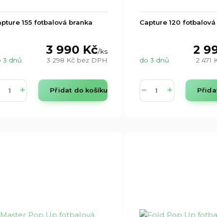
pture 155 fotbalová branka
Capture 120 fotbalová
3 990 Kč
2 9
/
ks
 3 dnů
3 298 Kč
bez DPH
do 3 dnů
2 471 
Přidat do košíku
Přida