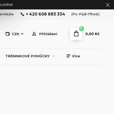
utekla!
+ 420 608 883 334
avolejte.
(Po-Pá,8-17hod.)
0
0,00 Kč
CZK
Přihlášení
TRÉNINKOVÉ POMŮCKY
Více