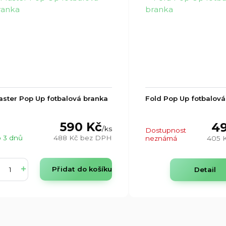
ster Pop Up fotbalová branka
Fold Pop Up fotbalová
590 Kč
49
/
ks
Dostupnost
 3 dnů
488 Kč
bez DPH
neznámá
405 
Přidat do košíku
Detail