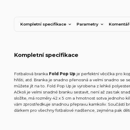
Kompletní specifikace
Parametry
Komentá
Kompletní specifikace
Fotbalová branka
Fold Pop Up
je perfektní věcička pro kop
hřišti, atd. Branka je snadno přenosná a velmi snadno se 
můžete jít na to. Fold Pop Up je vyrobena z lehké polyeste
Ačkoli je velmi snadné branku sestavit, není až zas tak sn
složíte, má rozměry 42 x 5 cm a hmotnost sotva jednoho ki
vám zprostředkuje snadnou přepravu kamkoliv. Součástí bra
dárkem pro všechny fotbalové nadšence, zejména pak děti 