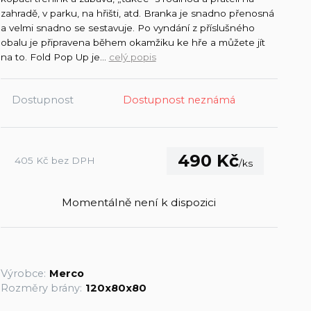
zahradě, v parku, na hřišti, atd. Branka je snadno přenosná
a velmi snadno se sestavuje. Po vyndání z příslušného
obalu je připravena během okamžiku ke hře a můžete jít
na to. Fold Pop Up je...
celý popis
Dostupnost
Dostupnost neznámá
490 Kč
405 Kč
bez DPH
/
ks
Momentálně není k dispozici
Výrobce:
Merco
Rozměry brány:
120x80x80