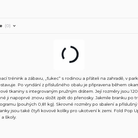
ře
0
ací trénink a zábavu, „ťukec“ s rodinou a přáteli na zahradě, v park
sestavuje. Po vyndání z příslušného obalu je připravena během oka
rové tkaniny s integrovaným pružným drátem. Její rozměry jsou 120
adné ji napoprvé znovu složit zpět do přenosky. Jakmile branku po t
logramu (pouhých 0,81 kg). Skrovné rozměry po sbalení a příslušný
nky jsou také čtyři kovové kolíky pro ukotvení k zemi. Fold Pop U
a školy.