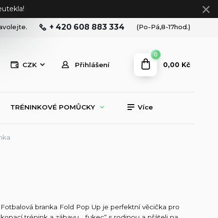
utekla!
+ 420 608 883 334
avolejte.
(Po-Pá,8-17hod.)
0
0,00 Kč
CZK
Přihlášení
TRÉNINKOVÉ POMŮCKY
Více
nka
Fotbalová branka Fold Pop Up je perfektní věcička pro
kopací trénink a zábavu, „ťukec“ s rodinou a přáteli na