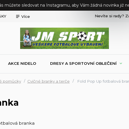
ás můžete sledovat na Instagramu, aby Vám žádná novinka již ne
Nevíte si rady? Z
SKY
Více
AKCE NIDELO
DRESY A SPORTOVNÍ OBLEČENÍ
ké pomůcky
Cvičné branky a terče
Fold Pop Up fotbalová bra
anka