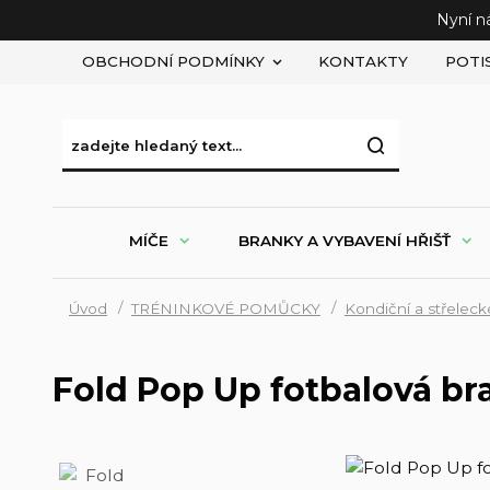
Nyní n
OBCHODNÍ PODMÍNKY
KONTAKTY
POTI
MÍČE
BRANKY A VYBAVENÍ HŘIŠŤ
Úvod
TRÉNINKOVÉ POMŮCKY
Kondiční a střelec
Fold Pop Up fotbalová br