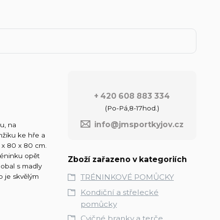
+ 420 608 883 334
(Po-Pá,8-17hod.)
info@jmsportkyjov.cz
u, na
mžiku ke hře a
 x 80 x 80 cm.
réninku opět
Zboží zařazeno v kategoriích
 obal s madly
TRÉNINKOVÉ POMŮCKY
p je skvělým
Kondiční a střelecké
pomůcky
Cvičné branky a terče