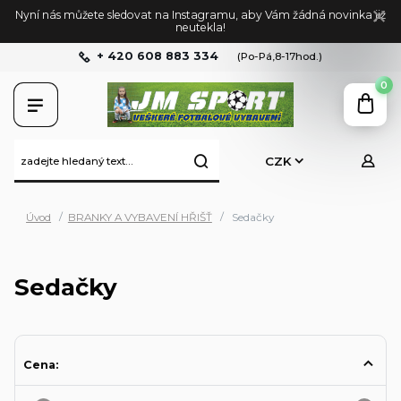
Nyní nás můžete sledovat na Instagramu, aby Vám žádná novinka již
neutekla!
+ 420 608 883 334
(Po-Pá,8-17hod.)
0
CZK
Úvod
BRANKY A VYBAVENÍ HŘIŠŤ
Sedačky
Sedačky
Cena: