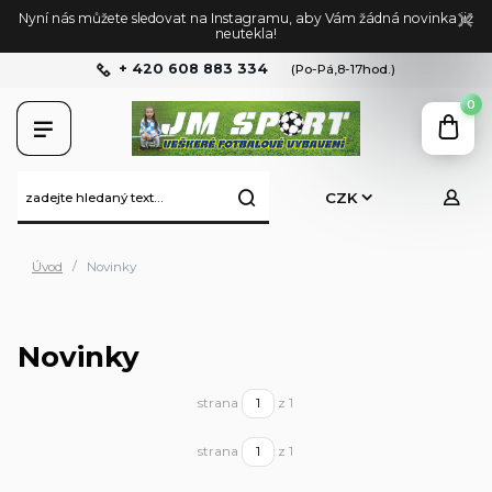
Nyní nás můžete sledovat na Instagramu, aby Vám žádná novinka již
neutekla!
+ 420 608 883 334
(Po-Pá,8-17hod.)
0
CZK
Úvod
Novinky
Novinky
strana
z 1
strana
z 1