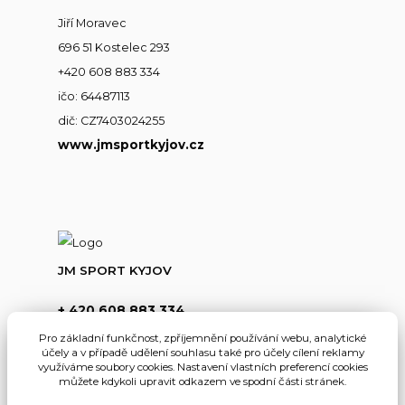
Jiří Moravec
696 51 Kostelec 293
+420 608 883 334
ičo: 64487113
dič: CZ7403024255
www.jmsportkyjov.cz
JM SPORT KYJOV
+ 420 608 883 334
(Po-Pá,8-17hod.)
Pro základní funkčnost, zpříjemnění používání webu, analytické
účely a v případě udělení souhlasu také pro účely cílení reklamy
info@jmsportkyjov.cz
využíváme soubory cookies. Nastavení vlastních preferencí cookies
můžete kdykoli upravit odkazem ve spodní části stránek.