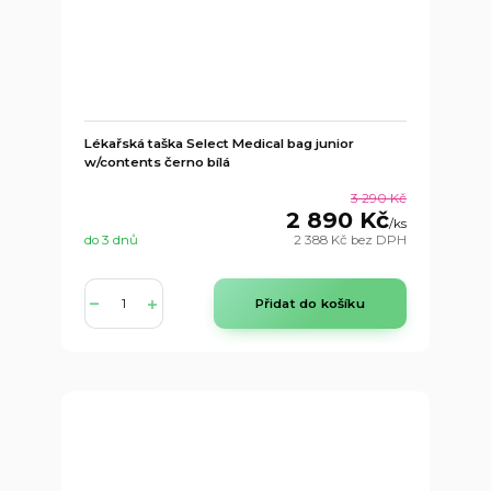
Lékařská taška Select Medical bag junior
w/contents černo bílá
3 290 Kč
2 890 Kč
/
ks
do 3 dnů
2 388 Kč
bez DPH
Přidat do košíku