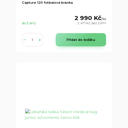
Capture 120 fotbalová branka
2 990 Kč
/
ks
do 3 dnů
2 471 Kč
bez DPH
Přidat do košíku