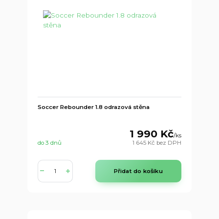
Soccer Rebounder 1.8 odrazová stěna
1 990 Kč
/
ks
do 3 dnů
1 645 Kč
bez DPH
Přidat do košíku