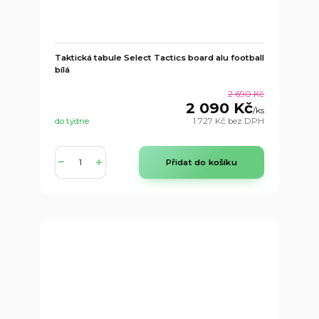
Taktická tabule Select Tactics board alu football
bílá
2 690 Kč
2 090 Kč
/
ks
do týdne
1 727 Kč
bez DPH
Přidat do košíku