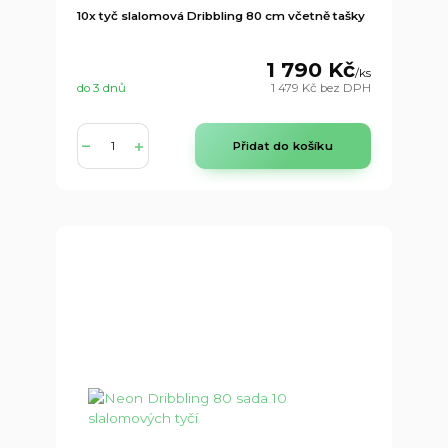
10x tyč slalomová Dribbling 80 cm včetně tašky
1 790 Kč
/
ks
do 3 dnů
1 479 Kč
bez DPH
Přidat do košíku