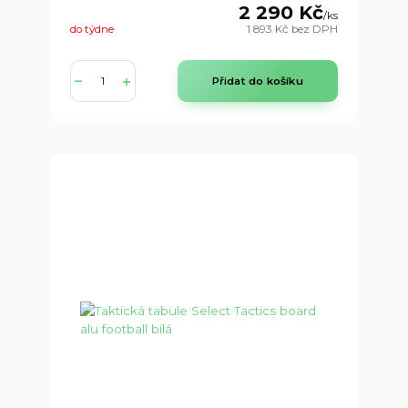
2 290 Kč
/
ks
do týdne
1 893 Kč
bez DPH
Přidat do košíku