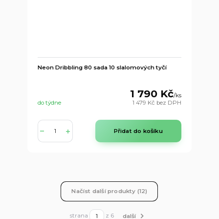
Neon Dribbling 80 sada 10 slalomových tyčí
1 790 Kč
/
ks
do týdne
1 479 Kč
bez DPH
Přidat do košíku
Načíst další produkty (12)
strana
z 6
další