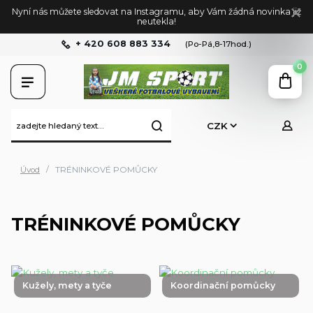
Nyní nás můžete sledovat na Instagramu, aby Vám žádná novinka již
neutekla!
+ 420 608 883 334
(Po-Pá,8-17hod.)
0
CZK
Úvod
TRÉNINKOVÉ POMŮCKY
TRÉNINKOVÉ POMŮCKY
Kužely, mety a tyče
Koordinační pomůcky