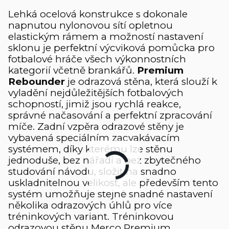
Lehká ocelová konstrukce s dokonale
napnutou nylonovou sítí opletnou
elastickým rámem a možností nastavení
sklonu je perfektní výcviková pomůcka pro
fotbalové hráče všech výkonnostních
kategorií včetně brankářů.
Premium
Rebounder
je odrazová stěna, která slouží k
vyladění nejdůležitějších fotbalových
schopností, jimiž jsou rychlá reakce,
správné načasování a perfektní zpracování
míče. Zadní vzpěra odrazové stěny je
vybavená speciálním zacvakávacím
systémem, díky kterému lze stěnu
jednoduše, bez nářadí a bez zbytečného
studování návodu, složit na snadno
uskladnitelnou velikost, ale především tento
systém umožňuje stejně snadné nastavení
několika odrazových úhlů pro více
tréninkových variant. Tréninkovou
odrazovou stěnu Merco Premium