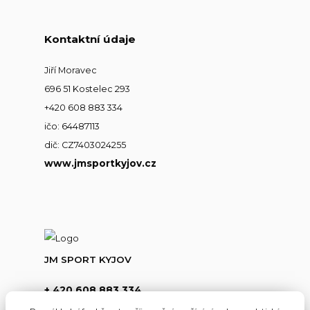
Kontaktní údaje
Jiří Moravec
696 51 Kostelec 293
+420 608 883 334
ičo: 64487113
dič: CZ7403024255
www.jmsportkyjov.cz
JM SPORT KYJOV
+ 420 608 883 334
(Po-Pá,8-17hod.)