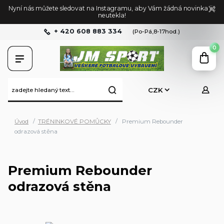
Nyní nás můžete sledovat na Instagramu, aby Vám žádná novinka již
neutekla!
+ 420 608 883 334
(Po-Pá,8-17hod.)
0
CZK
Úvod
TRÉNINKOVÉ POMŮCKY
Premium Rebounder
odrazová stěna
Premium Rebounder
odrazová stěna