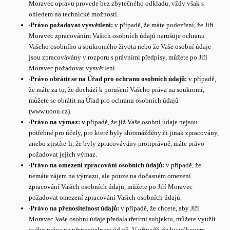
Moravec opravu provede bez zbytečného odkladu, vždy však s
ohledem na technické možnosti.
·
Právo požadovat vysvětlení:
v případě, že máte podezření, že Jiří
Moravec zpracováním Vašich osobních údajů narušuje ochranu
Vašeho osobního a soukromého života nebo že Vaše osobní údaje
jsou zpracovávány v rozporu s právními předpisy, můžete po Jiří
Moravec požadovat vysvětlení.
·
Právo obrátit se na Úřad pro ochranu osobních údajů:
v případě,
že máte za to, že dochází k porušení Vašeho práva na soukromí,
můžete se obrátit na Úřad pro ochranu osobních údajů
(www.uoou.cz).
·
Právo na výmaz: v
případě, že již Vaše osobní údaje nejsou
potřebné pro účely, pro které byly shromážděny či jinak zpracovány,
anebo zjistíte-li, že byly zpracovávány protiprávně, máte právo
požadovat jejich výmaz.
·
Právo na omezení zpracování osobních údajů:
v případě, že
nemáte zájem na výmazu, ale pouze na dočasném omezení
zpracování Vašich osobních údajů, můžete po Jiří Moravec
požadovat omezení zpracování Vašich osobních údajů.
·
Právo na přenositelnost údajů:
v případě, že chcete, aby Jiří
Moravec Vaše osobní údaje předala třetími subjektu, můžete využít
svého práva na přenositelnost údajů. V případě, že by výkonem