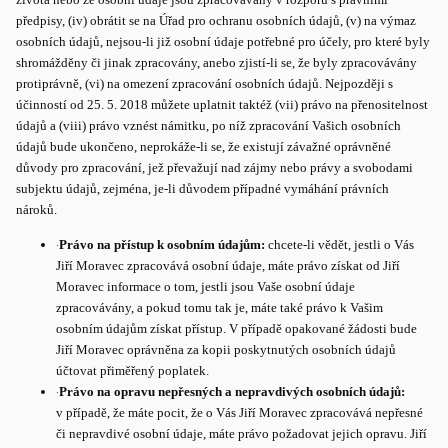
předpisy, (iv) obrátit se na Úřad pro ochranu osobních údajů, (v) na výmaz
osobních údajů, nejsou-li již osobní údaje potřebné pro účely, pro které byly
shromážděny či jinak zpracovány, anebo zjistí-li se, že byly zpracovávány
protiprávně, (vi) na omezení zpracování osobních údajů. Nejpozději s
účinností od 25. 5. 2018 můžete uplatnit taktéž (vii) právo na přenositelnost
údajů a (viii) právo vznést námitku, po níž zpracování Vašich osobních
údajů bude ukončeno, neprokáže-li se, že existují závažné oprávněné
důvody pro zpracování, jež převažují nad zájmy nebo právy a svobodami
subjektu údajů, zejména, je-li důvodem případné vymáhání právních
nároků.
·
Právo na přístup k osobním údajům:
chcete-li vědět, jestli o Vás
Jiří Moravec zpracovává osobní údaje, máte právo získat od Jiří
Moravec informace o tom, jestli jsou Vaše osobní údaje
zpracovávány, a pokud tomu tak je, máte také právo k Vašim
osobním údajům získat přístup. V případě opakované žádosti bude
Jiří Moravec oprávněna za kopii poskytnutých osobních údajů
účtovat přiměřený poplatek.
·
Právo na opravu nepřesných a nepravdivých osobních údajů:
v případě, že máte pocit, že o Vás Jiří Moravec zpracovává nepřesné
či nepravdivé osobní údaje, máte právo požadovat jejich opravu. Jiří