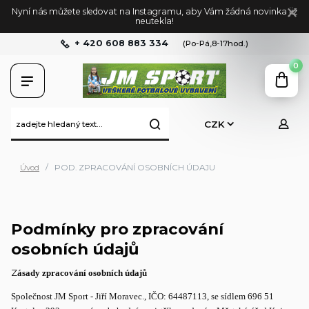
Nyní nás můžete sledovat na Instagramu, aby Vám žádná novinka již
neutekla!
+ 420 608 883 334
(Po-Pá,8-17hod.)
0
CZK
Úvod
POD. ZPRACOVÁNÍ OSOBNÍCH ÚDAJU
Podmínky pro zpracování
osobních údajů
Z
ásady zpracování osobních údajů
Společnost JM Sport - Jiří Moravec., IČO: 64487113, se sídlem 696 51