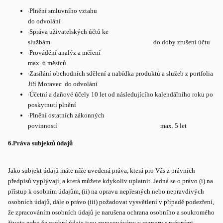
·
Plnění smluvního vztahu
do odvolání
·
Správa uživatelských účtů ke
službám do doby zrušení účtu
·
Provádění analýz a měření
max. 6 měsíců
·
Zasílání obchodních sdělení a nabídka produktů a služeb z portfolia
Jiří Moravec do odvolání
·
Účetní a daňové účely 10 let od následujícího kalendářního roku po
poskytnutí plnění
·
Plnění ostatních zákonných
povinností max. 5 let
6.
Práva subjektů údajů
Jako subjekt údajů máte níže uvedená práva, která pro Vás z právních
předpisů vyplývají, a která můžete kdykoliv uplatnit. Jedná se o právo (i) na
přístup k osobním údajům, (ii) na opravu nepřesných nebo nepravdivých
osobních údajů, dále o právo (iii) požadovat vysvětlení v případě podezření,
že zpracováním osobních údajů je narušena ochrana osobního a soukromého
života nebo že osobní údaje jsou zpracovávány v rozporu s právními