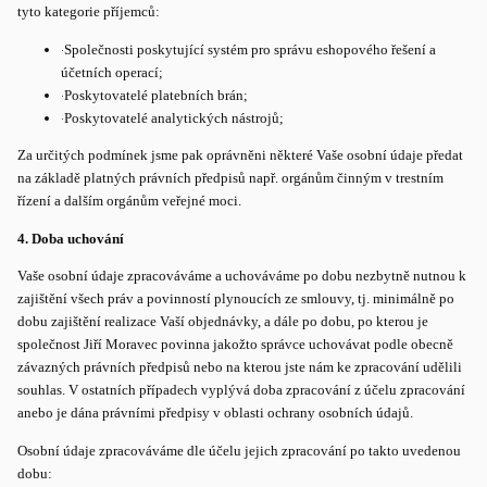
tyto kategorie příjemců:
·
Společnosti poskytující systém pro správu eshopového řešení a
účetních operací;
·
Poskytovatelé platebních brán;
·
Poskytovatelé analytických nástrojů;
Za určitých podmínek jsme pak oprávněni některé Vaše osobní údaje předat
na základě platných právních předpisů např. orgánům činným v trestním
řízení a dalším orgánům veřejné moci.
4. Doba uchování
Vaše osobní údaje zpracováváme a uchováváme po dobu nezbytně nutnou k
zajištění všech práv a povinností plynoucích ze smlouvy, tj. minimálně po
dobu zajištění realizace Vaší objednávky, a dále po dobu, po kterou je
společnost Jiří Moravec povinna jakožto správce uchovávat podle obecně
závazných právních předpisů nebo na kterou jste nám ke zpracování udělili
souhlas. V ostatních případech vyplývá doba zpracování z účelu zpracování
anebo je dána právními předpisy v oblasti ochrany osobních údajů.
Osobní údaje zpracováváme dle účelu jejich zpracování po takto uvedenou
dobu: