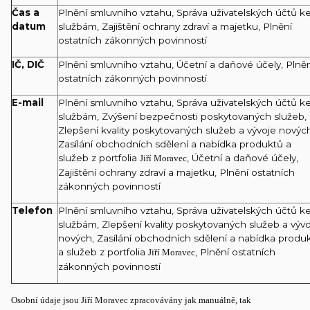
Čas a
Plnění smluvního vztahu, Správa uživatelských účtů k
datum
službám, Zajištění ochrany zdraví a majetku, Plnění
ostatních zákonných povinností
IČ, DIČ
Plnění smluvního vztahu, Účetní a daňové účely, Plně
ostatních zákonných povinností
E-mail
Plnění smluvního vztahu, Správa uživatelských účtů k
službám, Zvýšení bezpečnosti poskytovaných služeb,
Zlepšení kvality poskytovaných služeb a vývoje novýc
Zasílání obchodních sdělení a nabídka produktů a
služeb z portfolia
, Účetní a daňové účely,
Jiří Moravec
Zajištění ochrany zdraví a majetku, Plnění ostatních
zákonných povinností
Telefon
Plnění smluvního vztahu, Správa uživatelských účtů k
službám, Zlepšení kvality poskytovaných služeb a výv
nových, Zasílání obchodních sdělení a nabídka produ
a služeb z portfolia
, Plnění ostatních
Jiří Moravec
zákonných povinností
Osobní údaje jsou Jiří Moravec zpracovávány jak manuálně, tak