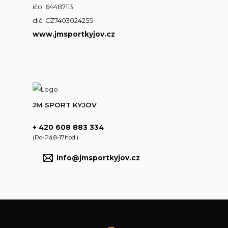
ičo: 64487113
dič: CZ7403024255
www.jmsportkyjov.cz
JM SPORT KYJOV
+ 420 608 883 334
(Po-Pá,8-17hod.)
info@jmsportkyjov.cz
JMKyjov