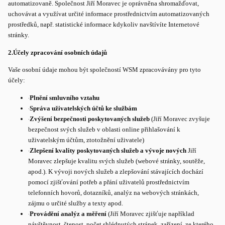
automatizovaně. Společnost Jiří Moravec je oprávněna shromažďovat,
uchovávat a využívat určité informace prostřednictvím automatizovaných
prostředků, např. statistické informace kdykoliv navštívíte Internetové
stránky.
2.
Účely zpracování osobních údajů
Vaše osobní údaje mohou být společností WSM zpracovávány pro tyto
účely:
·
Plnění smluvního vztahu
·
Správa uživatelských účtů ke službám
·
Zvýšení bezpečnosti poskytovaných služeb
(Jiří Moravec zvyšuje
bezpečnost svých služeb v oblasti online přihlašování k
uživatelským účtům, ztotožnění uživatele)
·
Zlepšení kvality poskytovaných služeb a vývoje nových
Jiří
Moravec zlepšuje kvalitu svých služeb (webové stránky, soutěže,
apod.). K vývoji nových služeb a zlepšování stávajících dochází
pomocí zjišťování potřeb a přání uživatelů prostřednictvím
telefonních hovorů, dotazníků, analýz na webových stránkách,
zájmu o určité služby a texty apod.
·
Provádění analýz a měření
(Jiří Moravec zjišťuje například
návštěvnost, čtenost, počet shlédnutých stránek, zařízení, ze kterého