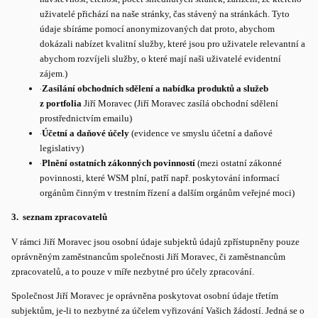
uživatelé přichází na naše stránky, čas stávený na stránkách. Tyto
údaje sbíráme pomocí anonymizovaných dat proto, abychom
dokázali nabízet kvalitní služby, které jsou pro uživatele relevantní a
abychom rozvíjeli služby, o které mají naši uživatelé evidentní
zájem.)
·
Zasílání obchodních sdělení a nabídka produktů a služeb
z portfolia
Jiří Moravec (Jiří Moravec zasílá obchodní sdělení
prostřednictvím emailu)
·
Účetní a daňové účely
(evidence ve smyslu účetní a daňové
legislativy)
·
Plnění ostatních zákonných povinností
(mezi ostatní zákonné
povinnosti, které WSM plní, patří např. poskytování informací
orgánům činným v trestním řízení a dalším orgánům veřejné moci)
3. seznam zpracovatelů
V rámci Jiří Moravec jsou osobní údaje subjektů údajů zpřístupněny pouze
oprávněným zaměstnancům společnosti Jiří Moravec, či zaměstnancům
zpracovatelů, a to pouze v míře nezbytné pro účely zpracování.
Společnost Jiří Moravec je oprávněna poskytovat osobní údaje třetím
subjektům, je-li to nezbytné za účelem vyřizování Vašich žádostí. Jedná se o