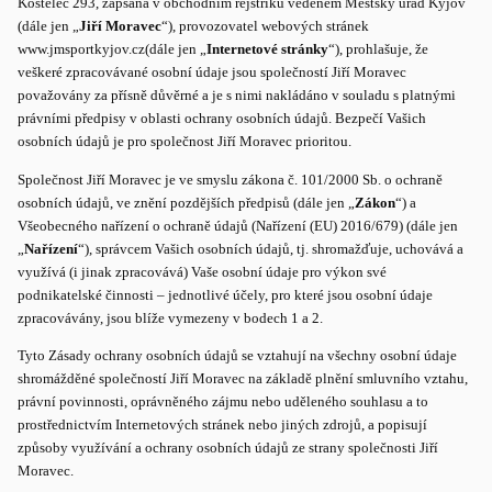
Kostelec 293, zapsaná v obchodním rejstříku vedeném Městský úřad Kyjov
(dále jen „
Jiří Moravec
“), provozovatel webových stránek
www.jmsportkyjov.cz(dále jen „
Internetové stránky
“), prohlašuje, že
veškeré zpracovávané osobní údaje jsou společností Jiří Moravec
považovány za přísně důvěrné a je s nimi nakládáno v souladu s platnými
právními předpisy v oblasti ochrany osobních údajů. Bezpečí Vašich
osobních údajů je pro společnost Jiří Moravec prioritou.
Společnost Jiří Moravec je ve smyslu zákona č. 101/2000 Sb. o ochraně
osobních údajů, ve znění pozdějších předpisů (dále jen „
Zákon
“) a
Všeobecného nařízení o ochraně údajů (Nařízení (EU) 2016/679) (dále jen
„
Nařízení
“), správcem Vašich osobních údajů, tj. shromažďuje, uchovává a
využívá (i jinak zpracovává) Vaše osobní údaje pro výkon své
podnikatelské činnosti – jednotlivé účely, pro které jsou osobní údaje
zpracovávány, jsou blíže vymezeny v bodech 1 a 2.
Tyto Zásady ochrany osobních údajů se vztahují na všechny osobní údaje
shromážděné společností Jiří Moravec na základě plnění smluvního vztahu,
právní povinnosti, oprávněného zájmu nebo uděleného souhlasu a to
prostřednictvím Internetových stránek nebo jiných zdrojů, a popisují
způsoby využívání a ochrany osobních údajů ze strany společnosti Jiří
Moravec.