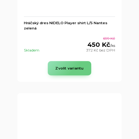
Hráčský dres NIDELO Player shirt L/S Nantes
zelená
699 Kč
450 Kč
/
ks
Skladem
372 Kč
bez DPH
Zvolit variantu