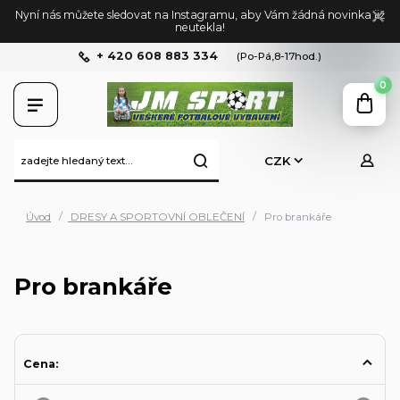
Nyní nás můžete sledovat na Instagramu, aby Vám žádná novinka již
neutekla!
+ 420 608 883 334
(Po-Pá,8-17hod.)
0
CZK
Úvod
DRESY A SPORTOVNÍ OBLEČENÍ
Pro brankáře
Pro brankáře
Cena: