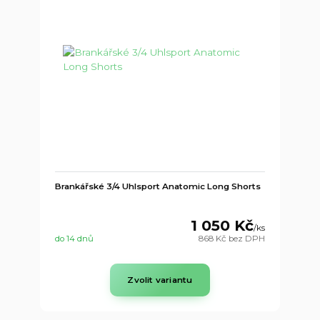
Brankářské 3/4 Uhlsport Anatomic Long Shorts
1 050 Kč
/
ks
do 14 dnů
868 Kč
bez DPH
Zvolit variantu