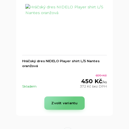
Hráčský dres NIDELO Player shirt L/S Nantes
oranžová
699 Kč
450 Kč
/
ks
Skladem
372 Kč
bez DPH
Zvolit variantu