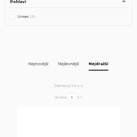
Pohlaví
Unisex
(3)
Nejnovější
Nejlevnější
Nejdražší
Zobrazuji 1-4 z 4
strana
z 1