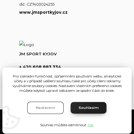
dič: CZ7403024255
www.jmsportkyjov.cz
JM SPORT KYJOV
+ 420 608 883 334
(Po-Pá,8-17hod.)
Pro základní funkčnost, zpříjemnění používání webu, analytické
účely a v případě udělení souhlasu také pro účely cílení reklamy
info@jmsportkyjov.cz
využíváme soubory cookies. Nastavení vlastních preferencí cookies
můžete kdykoli upravit odkazem ve spodní části stránek.
Nastavení
Souhlasím
JMKyjov
Souhlas můžete odmítnout
zde
.
Vytvořeno na
Eshop-rychle.cz