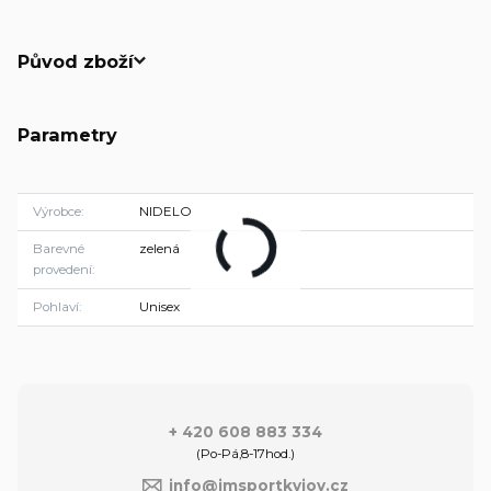
Původ zboží
Parametry
Výrobce
NIDELO
Barevné
zelená
provedení
Pohlaví
Unisex
+ 420 608 883 334
(Po-Pá,8-17hod.)
info@jmsportkyjov.cz