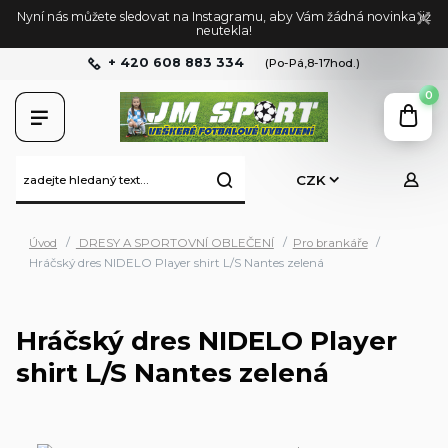
Nyní nás můžete sledovat na Instagramu, aby Vám žádná novinka již
neutekla!
+ 420 608 883 334
(Po-Pá,8-17hod.)
0
CZK
Úvod
DRESY A SPORTOVNÍ OBLEČENÍ
Pro brankáře
Hráčský dres NIDELO Player shirt L/S Nantes zelená
Hráčský dres NIDELO Player
shirt L/S Nantes zelená