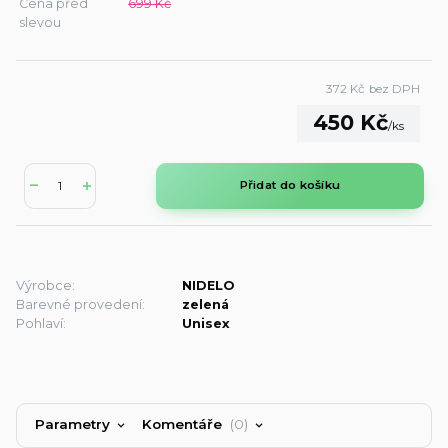
Cena před
699 Kč
slevou
372 Kč
bez DPH
450 Kč
/
ks
Přidat do košíku
Výrobce:
NIDELO
Barevné provedení:
zelená
Pohlaví:
Unisex
Parametry
Komentáře
0