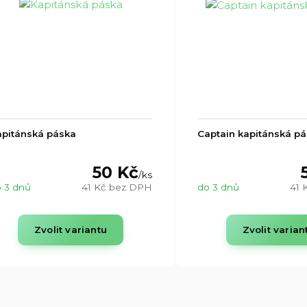
pitánská páska
Captain kapitánská p
50 Kč
/
ks
 3 dnů
41 Kč
bez DPH
do 3 dnů
41 
Zvolit variantu
Zvolit varian