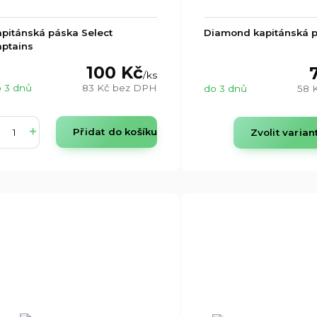
pitánská páska Select
Diamond kapitánská 
ptains
100 Kč
/
ks
 3 dnů
83 Kč
bez DPH
do 3 dnů
58 
Přidat do košíku
Zvolit varian