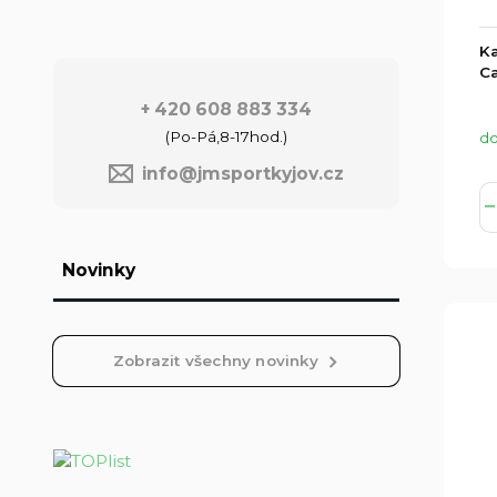
Ka
Ca
+ 420 608 883 334
(Po-Pá,8-17hod.)
do
info@jmsportkyjov.cz
Novinky
Zobrazit všechny novinky