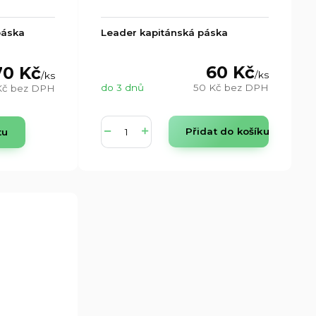
páska
Leader kapitánská páska
60 Kč
70 Kč
/
ks
/
ks
do 3 dnů
50 Kč
bez DPH
Kč
bez DPH
Přidat do košíku
tu