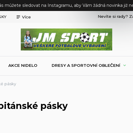
ás můžete sledovat na Instagramu, aby Vám žádná novinka již ne
Nevíte si rady? Z
SKY
Více
AKCE NIDELO
DRESY A SPORTOVNÍ OBLEČENÍ
ké pásky
pitánské pásky