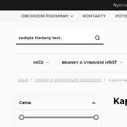
Nyní n
OBCHODNÍ PODMÍNKY
KONTAKTY
POTI
MÍČE
BRANKY A VYBAVENÍ HŘIŠŤ
Úvod
DRESY A SPORTOVNÍ OBLEČENÍ
Kapitáns
Ka
Cena: