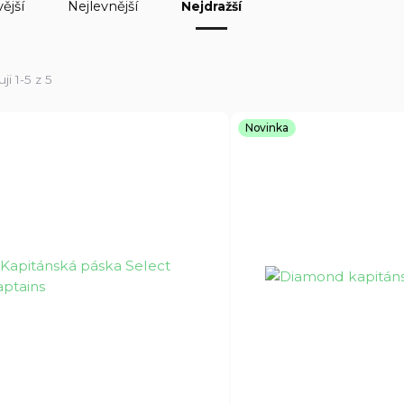
ější
Nejlevnější
Nejdražší
ji 1-5 z 5
Novinka