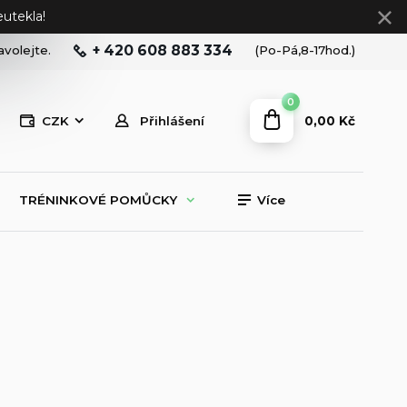
utekla!
+ 420 608 883 334
avolejte.
(Po-Pá,8-17hod.)
0
0,00 Kč
CZK
Přihlášení
TRÉNINKOVÉ POMŮCKY
Více