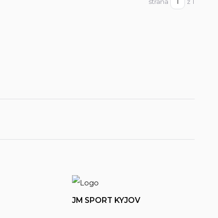
strana
z 1
JM SPORT KYJOV