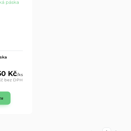
áska
50 Kč
/
ks
Kč
bez DPH
tu