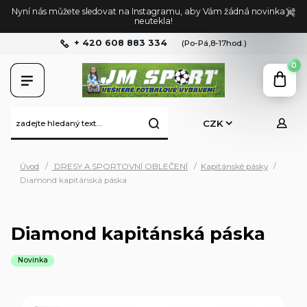
Nyní nás můžete sledovat na Instagramu, aby Vám žádná novinka již
neutekla!
+ 420 608 883 334
(Po-Pá,8-17hod.)
0
CZK
Úvod
DRESY A SPORTOVNÍ OBLEČENÍ
Kapitánské pásky
Diamond kapitánská páska
Diamond kapitánská páska
Novinka