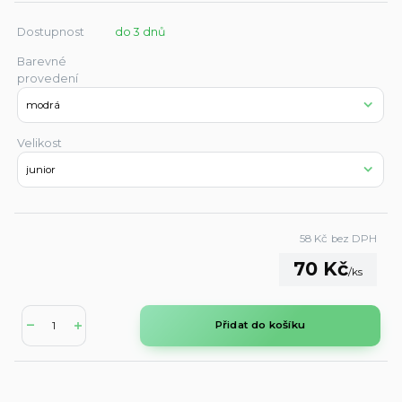
Dostupnost
do 3 dnů
Barevné
provedení
Velikost
58 Kč
bez DPH
70 Kč
/
ks
Přidat do košíku