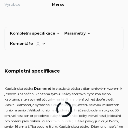
Výrobce:
Merco
Kompletní specifikace
Parametry
Komentáře
0
Kompletní specifikace
Kapitánská páska
Diamond
je elastická páska s diamantovým vzorem k
jasnému označení kapitána týmu. Každý sportovní tým má svého
kapitána, a ten by měl být taky na hřišti na první pohled dobře vidět.
Páska Diamond je vyrobená z elastického polyesteru ve dvou velikostech –
junior a senior. Velikost junior je vhodná pro hráče s obvodem ruky do 35
cm, velikost senior pro obvod ruky 35 cm a více (díky své velikosti je ideální
pro nošení přes mikinu či sportovní bundu). Délka pásky junior je 15 cm,
senior 16 cm a šířka obou je 8 cm. Kapitánskou pásku Diamond nabízíme