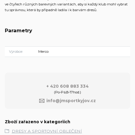
ve čtyřech různých barevných variantách, aby si každý klub mohl vybrat
tu správnou, která by případně ladila i k barvám dresů.
Parametry
Výrobce
Merco
+ 420 608 883 334
(Po-Pá,8-17hod.)
info@jmsportkyjov.cz
Zboží zařazeno v kategoriích
DRESY A SPORTOVNÍ OBLEČENÍ