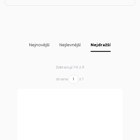
Nejnovější
Nejlevnější
Nejdražší
Zobrazuji 1-9 z 9
strana
z 1