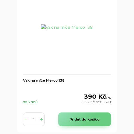
Vak na míče Merco 138
390 Kč
/
ks
do 3 dnů
322 Kč
bez DPH
Přidat do košíku