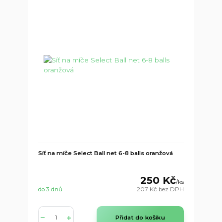
Síť na míče Select Ball net 6-8 balls oranžová
250 Kč
/
ks
do 3 dnů
207 Kč
bez DPH
Přidat do košíku