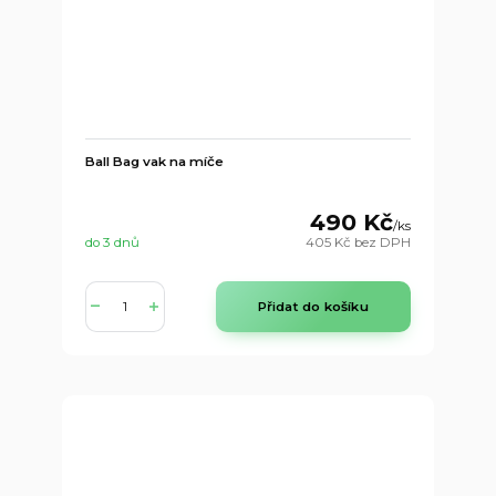
Ball Bag vak na míče
490 Kč
/
ks
do 3 dnů
405 Kč
bez DPH
Přidat do košíku