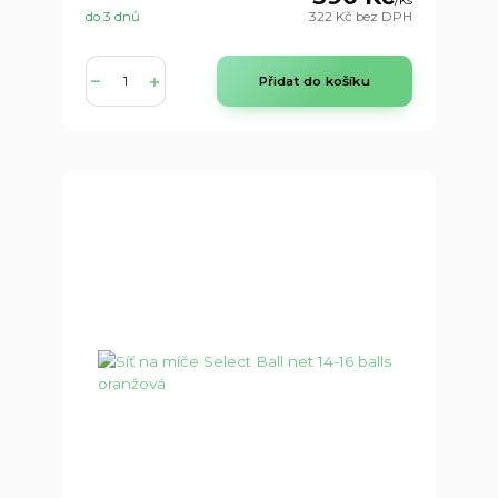
/
ks
do 3 dnů
322 Kč
bez DPH
Přidat do košíku