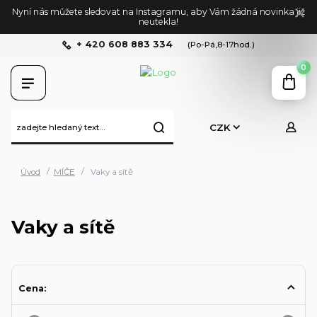
Nyní nás můžete sledovat na Instagramu, aby Vám žádná novinka již
neutekla!
+ 420 608 883 334
(Po-Pá,8-17hod.)
0
CZK
Úvod
MÍČE
Vaky a sítě
Vaky a sítě
Cena: