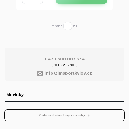
strana
z 1
+ 420 608 883 334
(Po-Pá,8-17hod.)
info@jmsportkyjov.cz
Novinky
Zobrazit všechny novinky