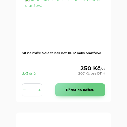
Síť na míče Select Ball net 10-12 balls oranžová
250 Kč
/
ks
do 3 dnů
207 Kč
bez DPH
Přidat do košíku