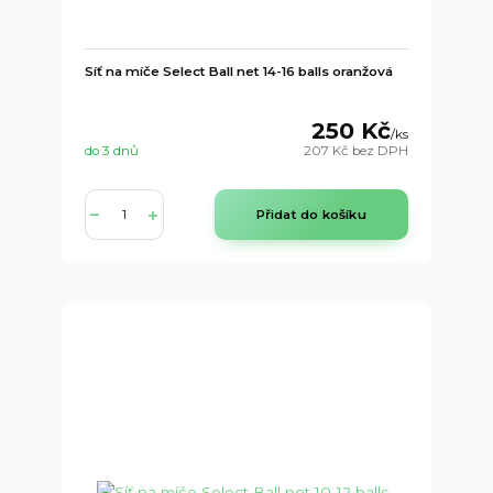
Síť na míče Select Ball net 14-16 balls oranžová
250 Kč
/
ks
do 3 dnů
207 Kč
bez DPH
Přidat do košíku