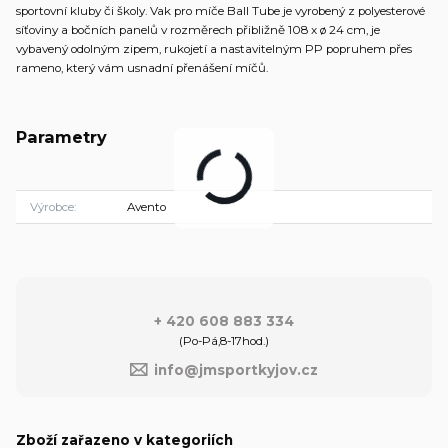
sportovní kluby či školy. Vak pro míče Ball Tube je vyrobený z polyesterové
síťoviny a bočních panelů v rozměrech přibližně 108 x ø 24 cm, je
vybavený odolným zipem, rukojetí a nastavitelným PP popruhem přes
rameno, který vám usnadní přenášení míčů.
Parametry
Výrobce
Avento
+ 420 608 883 334
(Po-Pá,8-17hod.)
info@jmsportkyjov.cz
Zboží zařazeno v kategoriích