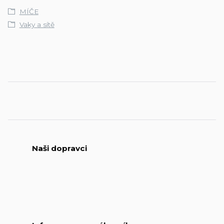
MÍČE
Vaky a sítě
Naši dopravci