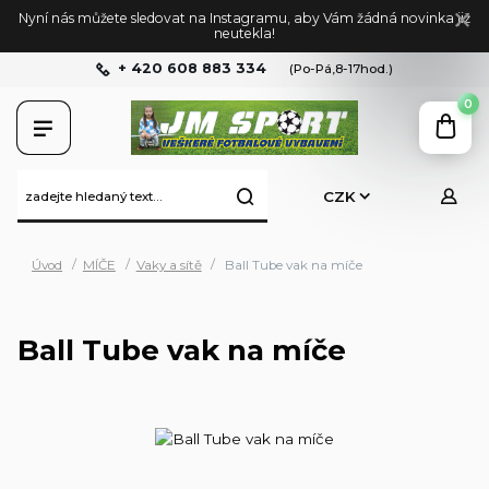
Nyní nás můžete sledovat na Instagramu, aby Vám žádná novinka již
neutekla!
+ 420 608 883 334
(Po-Pá,8-17hod.)
0
CZK
Úvod
MÍČE
Vaky a sítě
Ball Tube vak na míče
Ball Tube vak na míče