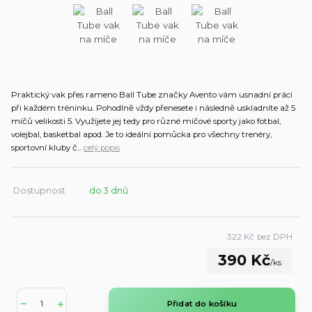
Praktický vak přes rameno Ball Tube značky Avento vám usnadní práci
při každém tréninku. Pohodlně vždy přenesete i následně uskladníte až 5
míčů velikosti 5. Využijete jej tedy pro různé míčové sporty jako fotbal,
volejbal, basketbal apod. Je to ideální pomůcka pro všechny trenéry,
sportovní kluby č...
celý popis
Dostupnost
do 3 dnů
322 Kč
bez DPH
390 Kč
/
ks
Přidat do košíku