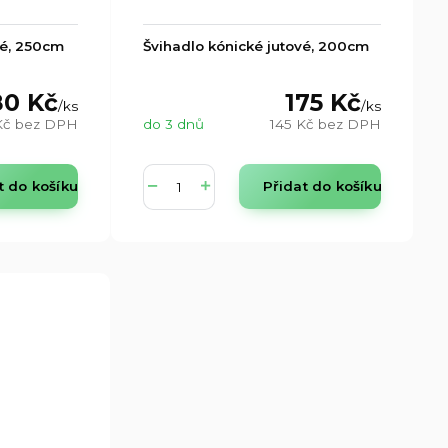
vé, 250cm
Švihadlo kónické jutové, 200cm
80 Kč
175 Kč
/
ks
/
ks
Kč
bez DPH
do 3 dnů
145 Kč
bez DPH
t do košíku
Přidat do košíku