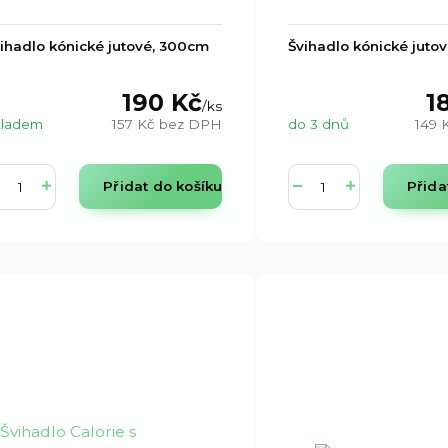
ihadlo kónické jutové, 300cm
Švihadlo kónické juto
190 Kč
1
/
ks
kladem
157 Kč
bez DPH
do 3 dnů
149 
Přidat do košíku
Přida