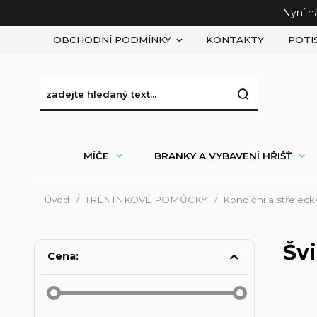
Nyní n
OBCHODNÍ PODMÍNKY
KONTAKTY
POTI
MÍČE
BRANKY A VYBAVENÍ HŘIŠŤ
Úvod
TRÉNINKOVÉ POMŮCKY
Kondiční a střelec
Šv
Cena: