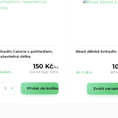
ihadlo Calorie s počítadlem,
Bead dětské švihadlo
stavitelná délka
150 Kč
1
/
ks
kladem
124 Kč
bez DPH
do 3 dnů
83 
Přidat do košíku
Zvolit varian