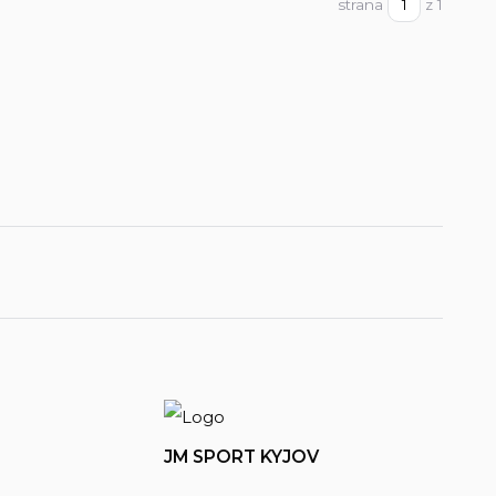
strana
z 1
JM SPORT KYJOV