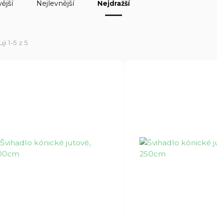
ější
Nejlevnější
Nejdražší
ji 1-5 z 5