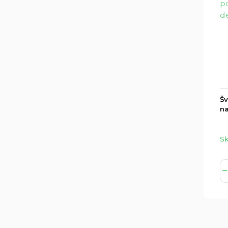
Šv
na
S