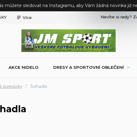
ás můžete sledovat na Instagramu, aby Vám žádná novinka již ne
Nevíte si rady? Z
SKY
Více
AKCE NIDELO
DRESY A SPORTOVNÍ OBLEČENÍ
ké pomůcky
Švihadla
ihadla