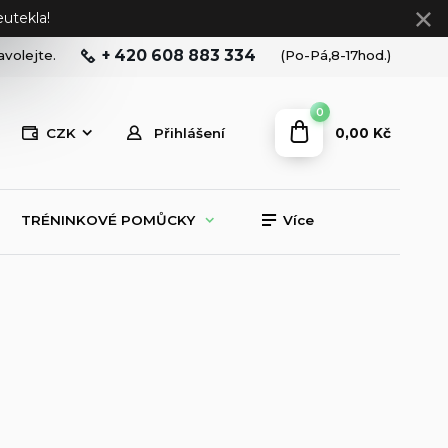
utekla!
+ 420 608 883 334
avolejte.
(Po-Pá,8-17hod.)
0
0,00 Kč
CZK
Přihlášení
TRÉNINKOVÉ POMŮCKY
Více