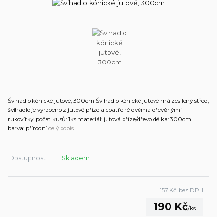
Švihadlo kónické jutové, 300cm Švihadlo kónické jutové má zesílený střed,
švihadlo je vyrobeno z jutové příze a opatřené dvěma dřevěnými
rukovítky. počet kusů: 1ks materiál: jutová příze/dřevo délka: 300cm
barva: přírodní
celý popis
Dostupnost
Skladem
157 Kč
bez DPH
190 Kč
/
ks