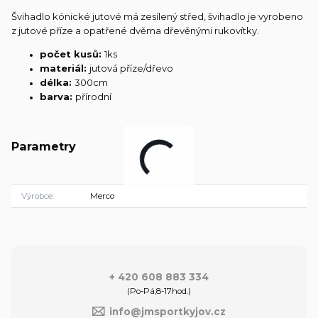
Švihadlo kónické jutové má zesílený střed, švihadlo je vyrobeno
z jutové příze a opatřené dvěma dřevěnými rukovítky.
počet kusů:
1ks
materiál:
jutová příze/dřevo
délka:
300cm
barva:
přírodní
Parametry
Výrobce
Merco
+ 420 608 883 334
(Po-Pá,8-17hod.)
info@jmsportkyjov.cz