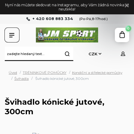
Nyní nás můžete sledovat na Instagramu, aby Vám žádná novinka již
neutekla!
+ 420 608 883 334
(Po-Pá,8-17hod.)
0
CZK
Úvod
TRÉNINKOVÉ POMŮCKY
Kondiční a střelecké pomůcky
Švihadla
Švihadlo kónické jutové, 300cm
Švihadlo kónické jutové,
300cm