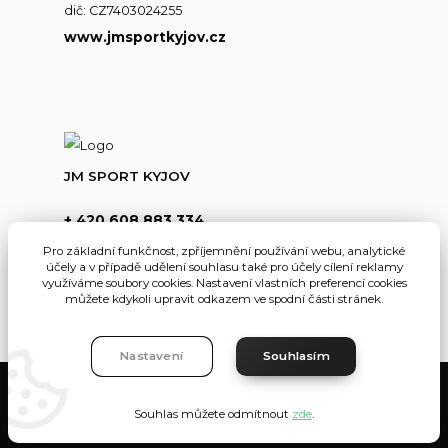
dič: CZ7403024255
www.jmsportkyjov.cz
JM SPORT KYJOV
+ 420 608 883 334
(Po-Pá,8-17hod.)
Pro základní funkčnost, zpříjemnění používání webu, analytické
účely a v případě udělení souhlasu také pro účely cílení reklamy
info@jmsportkyjov.cz
využíváme soubory cookies. Nastavení vlastních preferencí cookies
můžete kdykoli upravit odkazem ve spodní části stránek.
Nastavení
Souhlasím
JMKyjov
Souhlas můžete odmítnout
zde
.
Vytvořeno na
Eshop-rychle.cz