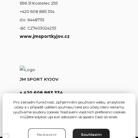
696 51 Kostelec 293
+420 608 883 334
ičo: 64487113
dič: CZ7403024255
www.jmsportkyjov.cz
JM SPORT KYJOV
+ 420 608 883 334
(Po-Pá,8-17hod.)
Pro základní funkčnost, zpříjemnění používání webu, analytické
účely a v případě udělení souhlasu také pro účely cílení reklamy
info@jmsportkyjov.cz
využíváme soubory cookies. Nastavení vlastních preferencí cookies
můžete kdykoli upravit odkazem ve spodní části stránek.
Nastavení
Souhlasím