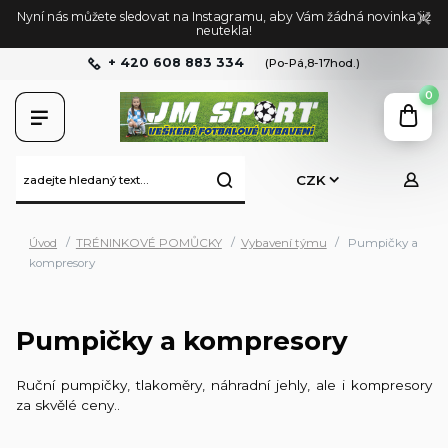
Nyní nás můžete sledovat na Instagramu, aby Vám žádná novinka již
neutekla!
+ 420 608 883 334
(Po-Pá,8-17hod.)
0
CZK
Úvod
TRÉNINKOVÉ POMŮCKY
Vybavení týmu
Pumpičky a
kompresory
Pumpičky a kompresory
Ruční pumpičky, tlakoměry, náhradní jehly, ale i kompresory
za skvělé ceny..