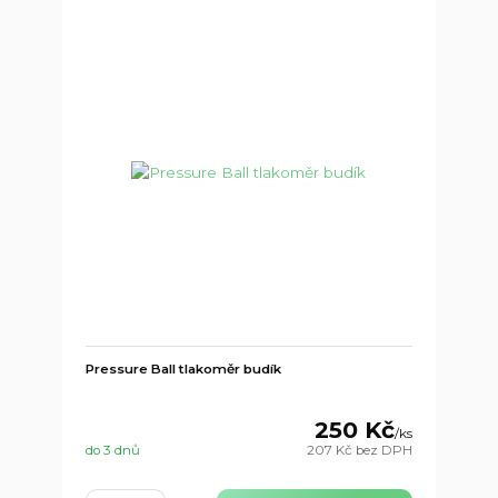
Pressure Ball tlakoměr budík
250 Kč
/
ks
do 3 dnů
207 Kč
bez DPH