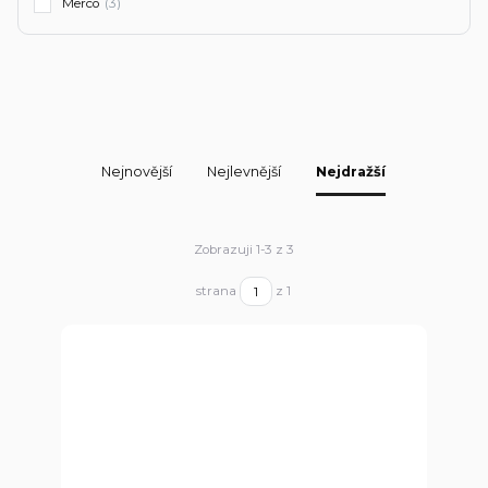
Merco
(3)
Nejnovější
Nejlevnější
Nejdražší
Zobrazuji 1-3 z 3
strana
z 1