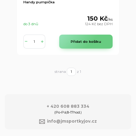
Handy pumpička
150 Kč
/
ks
do 3 dnů
124 Kč
bez DPH
Přidat do košíku
strana
z 1
+ 420 608 883 334
(Po-Pá,8-17hod.)
info@jmsportkyjov.cz