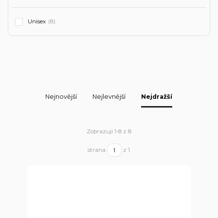
Unisex
(8)
Nejnovější
Nejlevnější
Nejdražší
Zobrazuji 1-8 z 8
strana
z 1