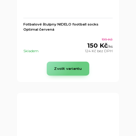
Fotbalové štulpny NIDELO football socks
Optimal červená
199 Kč
150 Kč
/
ks
Skladem
124 Kč
bez DPH
Zvolit variantu