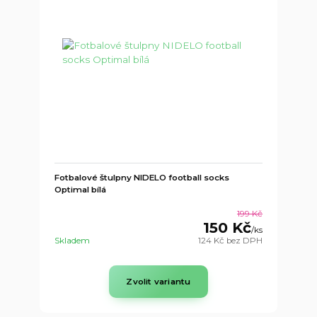
Fotbalové štulpny NIDELO football socks
Optimal bílá
199 Kč
150 Kč
/
ks
Skladem
124 Kč
bez DPH
Zvolit variantu