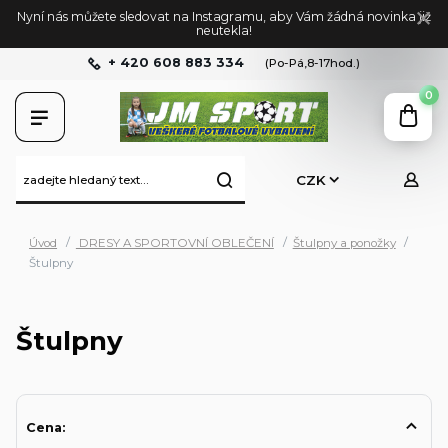
Nyní nás můžete sledovat na Instagramu, aby Vám žádná novinka již
neutekla!
+ 420 608 883 334
(Po-Pá,8-17hod.)
0
CZK
Úvod
DRESY A SPORTOVNÍ OBLEČENÍ
Štulpny a ponožky
Štulpny
Štulpny
Cena: