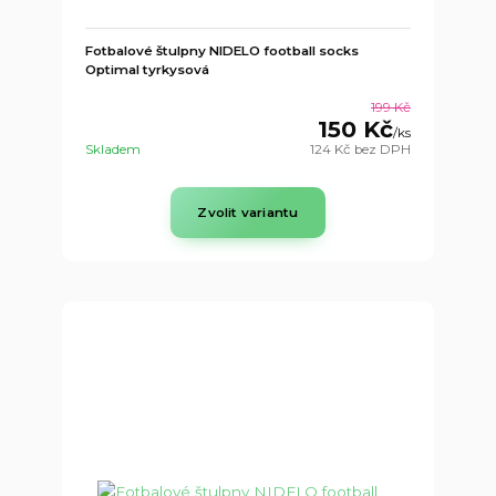
Fotbalové štulpny NIDELO football socks
Optimal tyrkysová
199 Kč
150 Kč
/
ks
Skladem
124 Kč
bez DPH
Zvolit variantu