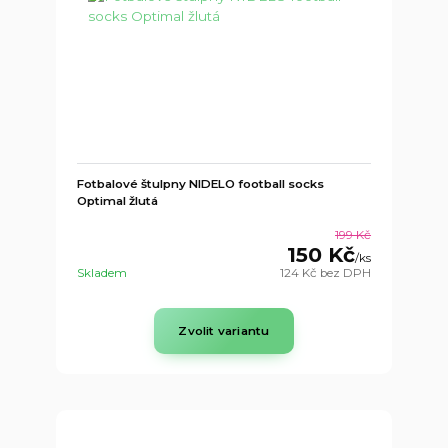
Fotbalové štulpny NIDELO football socks
Optimal žlutá
199 Kč
150 Kč
/
ks
Skladem
124 Kč
bez DPH
Zvolit variantu