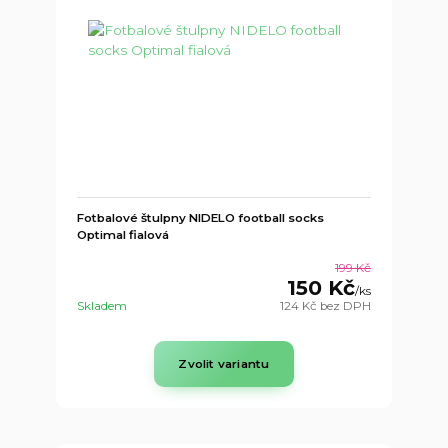
Fotbalové štulpny NIDELO football socks
Optimal fialová
199 Kč
150 Kč
/
ks
Skladem
124 Kč
bez DPH
Zvolit variantu