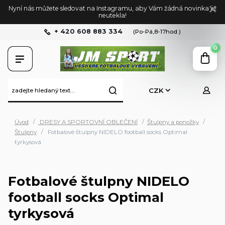
Nyní nás můžete sledovat na Instagramu, aby Vám žádná novinka již
neutekla!
+ 420 608 883 334
(Po-Pá,8-17hod.)
0
CZK
Úvod
DRESY A SPORTOVNÍ OBLEČENÍ
Štulpny a ponožky
Štulpny
Fotbalové štulpny NIDELO football socks Optimal
tyrkysová
Fotbalové štulpny NIDELO
football socks Optimal
tyrkysová