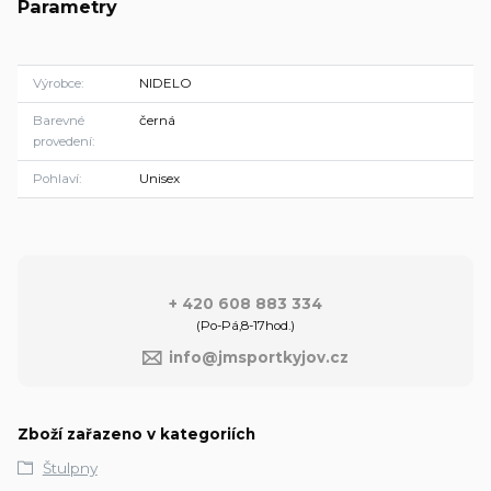
Parametry
Výrobce
NIDELO
Barevné
černá
provedení
Pohlaví
Unisex
+ 420 608 883 334
(Po-Pá,8-17hod.)
info@jmsportkyjov.cz
Zboží zařazeno v kategoriích
Štulpny