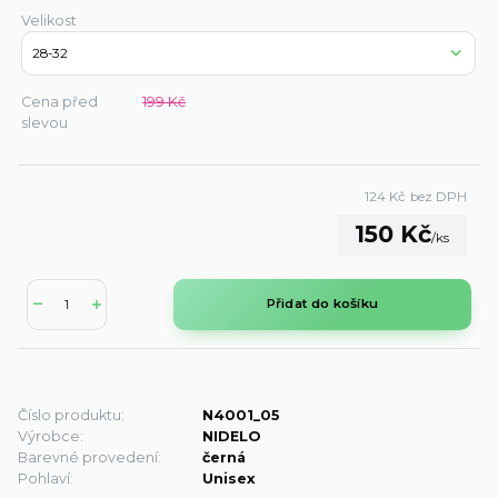
Velikost
Cena před
199 Kč
slevou
124 Kč
bez DPH
150 Kč
/
ks
Přidat do košíku
Číslo produktu:
N4001_05
Výrobce:
NIDELO
Barevné provedení:
černá
Pohlaví:
Unisex