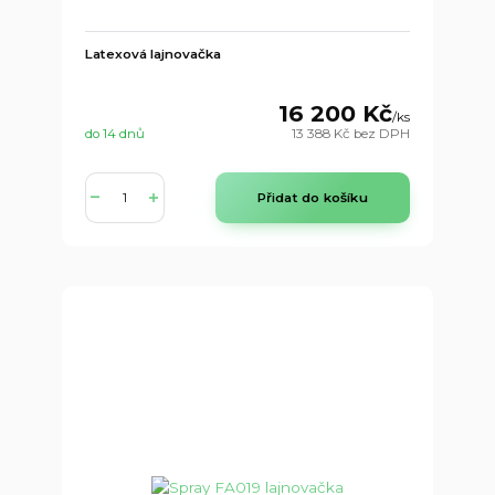
Latexová lajnovačka
16 200 Kč
/
ks
do 14 dnů
13 388 Kč
bez DPH
Přidat do košíku