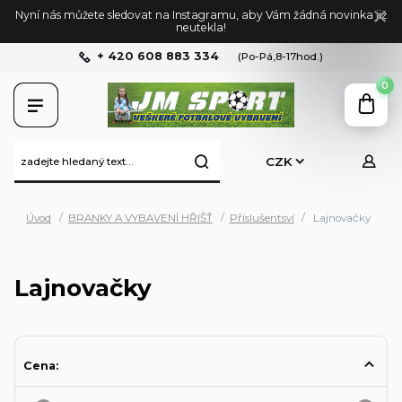
Nyní nás můžete sledovat na Instagramu, aby Vám žádná novinka již
neutekla!
+ 420 608 883 334
(Po-Pá,8-17hod.)
0
CZK
Úvod
BRANKY A VYBAVENÍ HŘIŠŤ
Příslušentsví
Lajnovačky
Lajnovačky
Cena: