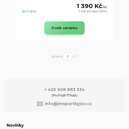
1 390 Kč
/
ks
do 3 dnů
1 149 Kč
bez DPH
Zvolit variantu
strana
z 1
+ 420 608 883 334
(Po-Pá,8-17hod.)
info@jmsportkyjov.cz
Novinky