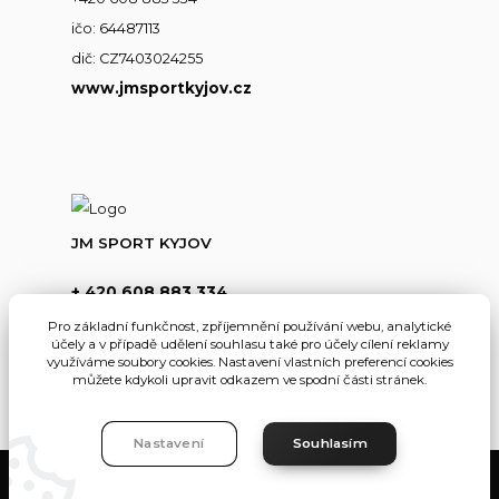
ičo: 64487113
dič: CZ7403024255
www.jmsportkyjov.cz
JM SPORT KYJOV
+ 420 608 883 334
(Po-Pá,8-17hod.)
Pro základní funkčnost, zpříjemnění používání webu, analytické
účely a v případě udělení souhlasu také pro účely cílení reklamy
info@jmsportkyjov.cz
využíváme soubory cookies. Nastavení vlastních preferencí cookies
můžete kdykoli upravit odkazem ve spodní části stránek.
Nastavení
Souhlasím
JMKyjov