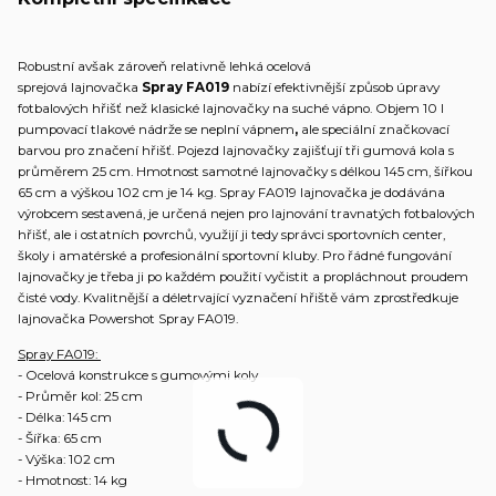
Robustní avšak zároveň relativně lehká ocelová
sprejová lajnovačka
Spray FA019
nabízí efektivnější způsob úpravy
fotbalových hřišť než klasické lajnovačky na suché vápno. Objem 10 l
pumpovací tlakové nádrže se neplní vápnem
,
ale speciální značkovací
barvou pro značení hřišť. Pojezd lajnovačky zajišťují tři gumová kola s
průměrem 25 cm. Hmotnost samotné lajnovačky s délkou 145 cm, šířkou
65 cm a výškou 102 cm je 14 kg. Spray FA019 lajnovačka je dodávána
výrobcem sestavená, je určená nejen pro lajnování travnatých fotbalových
hřišť, ale i ostatních povrchů, využijí ji tedy správci sportovních center,
školy i amatérské a profesionální sportovní kluby. Pro řádné fungování
lajnovačky je třeba ji po každém použití vyčistit a propláchnout proudem
čisté vody. Kvalitnější a déletrvající vyznačení hřiště vám zprostředkuje
lajnovačka Powershot Spray FA019.
Spray FA019:
- Ocelová konstrukce s gumovými koly
- Průměr kol: 25 cm
- Délka: 145 cm
- Šířka: 65 cm
- Výška: 102 cm
- Hmotnost: 14 kg