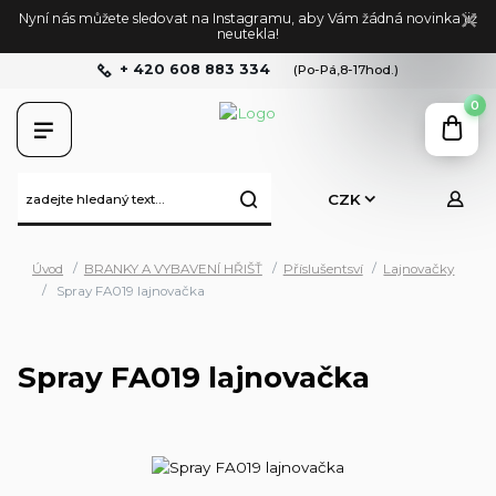
Nyní nás můžete sledovat na Instagramu, aby Vám žádná novinka již
neutekla!
+ 420 608 883 334
(Po-Pá,8-17hod.)
0
CZK
Úvod
BRANKY A VYBAVENÍ HŘIŠŤ
Příslušentsví
Lajnovačky
Spray FA019 lajnovačka
Spray FA019 lajnovačka