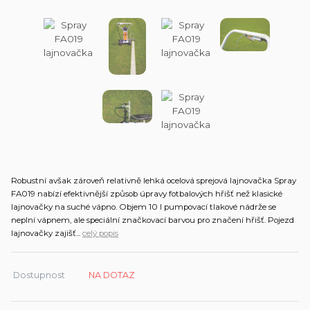
Robustní avšak zároveň relativně lehká ocelová sprejová lajnovačka Spray
FA019 nabízí efektivnější způsob úpravy fotbalových hřišť než klasické
lajnovačky na suché vápno. Objem 10 l pumpovací tlakové nádrže se
neplní vápnem, ale speciální značkovací barvou pro značení hřišť. Pojezd
lajnovačky zajišť...
celý popis
Dostupnost
NA DOTAZ