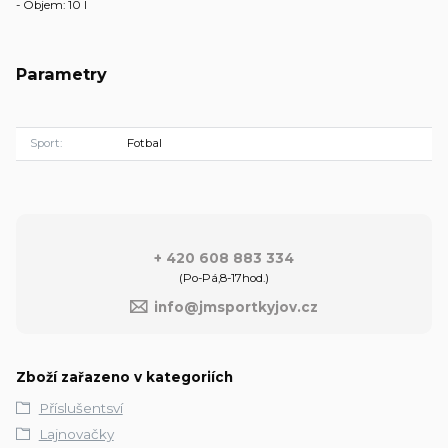
- Objem: 10 l
Parametry
Sport
Fotbal
+ 420 608 883 334
(Po-Pá,8-17hod.)
info@jmsportkyjov.cz
Zboží zařazeno v kategoriích
Příslušentsví
Lajnovačky