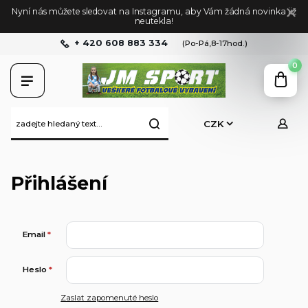
Nyní nás můžete sledovat na Instagramu, aby Vám žádná novinka již
neutekla!
+ 420 608 883 334
(Po-Pá,8-17hod.)
0
CZK
Přihlášení
Email
*
Heslo
*
Zaslat zapomenuté heslo