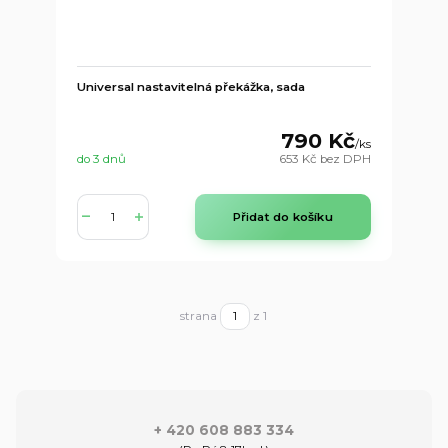
Universal nastavitelná překážka, sada
790 Kč
/
ks
do 3 dnů
653 Kč
bez DPH
Přidat do košíku
strana
z 1
+ 420 608 883 334