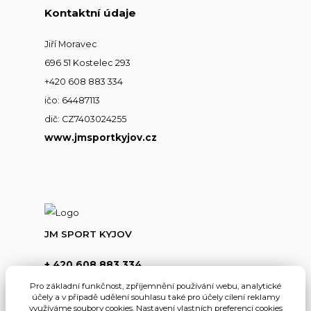
Kontaktní údaje
Jiří Moravec
696 51 Kostelec 293
+420 608 883 334
ičo: 64487113
dič: CZ7403024255
www.jmsportkyjov.cz
JM SPORT KYJOV
+ 420 608 883 334
(Po-Pá,8-17hod.)
Pro základní funkčnost, zpříjemnění používání webu, analytické
účely a v případě udělení souhlasu také pro účely cílení reklamy
info@jmsportkyjov.cz
využíváme soubory cookies. Nastavení vlastních preferencí cookies