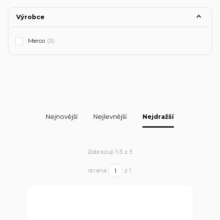
Výrobce
Merco
(3)
Nejnovější
Nejlevnější
Nejdražší
Zobrazuji 1-3 z 3
strana
z 1