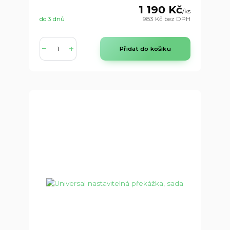
1 190 Kč
/
ks
do 3 dnů
983 Kč
bez DPH
Přidat do košíku