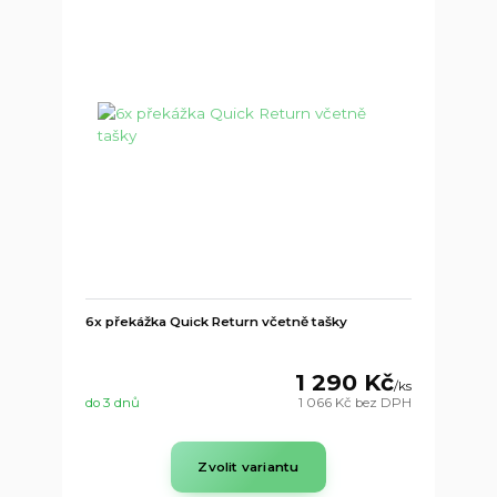
6x překážka Quick Return včetně tašky
1 290 Kč
/
ks
do 3 dnů
1 066 Kč
bez DPH
Zvolit variantu