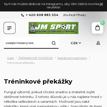
Nyní nás můžete sledovat na Instagramu, aby Vám žádná novinka již
neutekla!
+ 420 608 883 334
(Po-Pá,8-17hod.)
0
CZK
Úvod
TRÉNINKOVÉ POMŮCKY
Koordinační pomůcky
Tréninkové překážky
Tréninkové překážky
Fungují výborně, pokud chcete snadno a znatelně zvýšit
obtížnost tréninku. Z tohoto důvodu je u nás najdete hned v
několika velikostech a variantách. Možností jsou také
překážky, které mají nastavitelnou výšku. Speciálním druhem