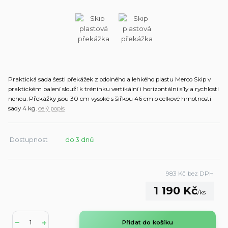
Praktická sada šesti překážek z odolného a lehkého plastu Merco Skip v
praktickém balení slouží k tréninku vertikální i horizontální síly a rychlosti
nohou. Překážky jsou 30 cm vysoké s šířkou 46 cm o celkové hmotnosti
sady 4 kg.
celý popis
Dostupnost
do 3 dnů
983 Kč
bez DPH
1 190 Kč
/
ks
Přidat do košíku