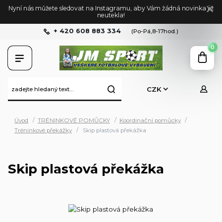
Nyní nás můžete sledovat na Instagramu, aby Vám žádná novinka již
neutekla!
+ 420 608 883 334
(Po-Pá,8-17hod.)
0
CZK
Úvod
TRÉNINKOVÉ POMŮCKY
Koordinační pomůcky
Tréninkové překážky
Skip plastová překážka
Skip plastová překážka