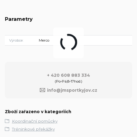
Parametry
Výrobce
Merco
+ 420 608 883 334
(Po-Pá,8-17hod.)
info@jmsportkyjov.cz
Zboží zařazeno v kategoriích
Koordinační pomůcky
Tréninkové překážky