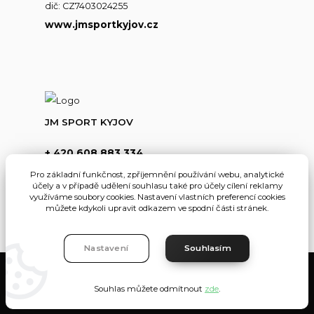
dič: CZ7403024255
www.jmsportkyjov.cz
JM SPORT KYJOV
+ 420 608 883 334
(Po-Pá,8-17hod.)
Pro základní funkčnost, zpříjemnění používání webu, analytické
účely a v případě udělení souhlasu také pro účely cílení reklamy
info@jmsportkyjov.cz
využíváme soubory cookies. Nastavení vlastních preferencí cookies
můžete kdykoli upravit odkazem ve spodní části stránek.
Nastavení
Souhlasím
JMKyjov
Souhlas můžete odmítnout
zde
.
Vytvořeno na
Eshop-rychle.cz