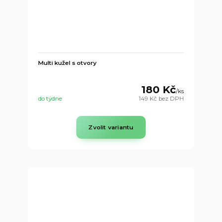
Multi kužel s otvory
180 Kč
/
ks
do týdne
149 Kč
bez DPH
Zvolit variantu