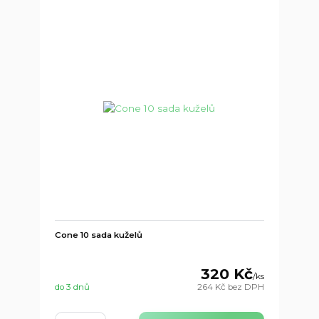
Cone 10 sada kuželů
320 Kč
/
ks
do 3 dnů
264 Kč
bez DPH