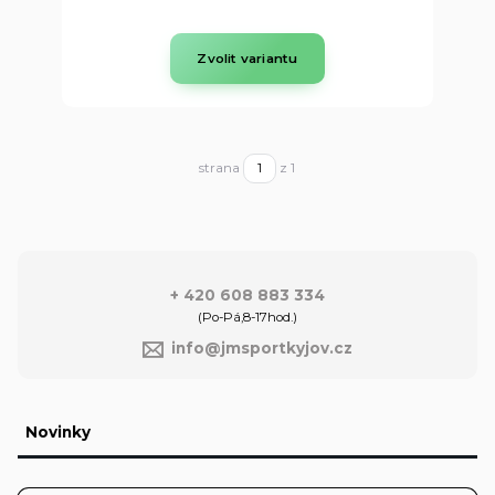
Zvolit variantu
strana
z 1
+ 420 608 883 334
(Po-Pá,8-17hod.)
info@jmsportkyjov.cz
Novinky