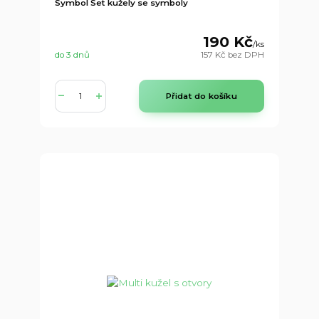
Symbol Set kužely se symboly
190 Kč
/
ks
do 3 dnů
157 Kč
bez DPH
Přidat do košíku