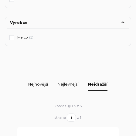
Výrobce
Merco
(5)
Nejnovější
Nejlevnější
Nejdražší
Zobrazuji 1-5 z 5
strana
z 1