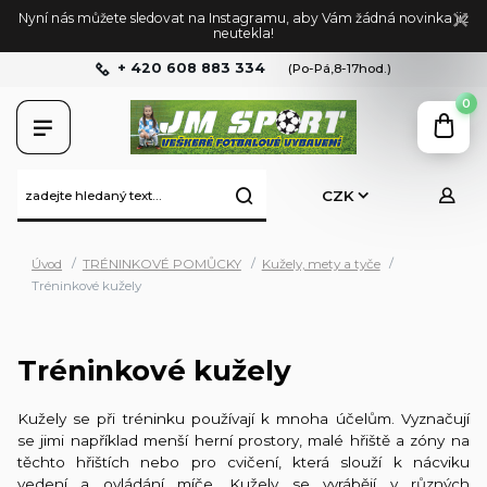
Nyní nás můžete sledovat na Instagramu, aby Vám žádná novinka již
neutekla!
+ 420 608 883 334
(Po-Pá,8-17hod.)
0
CZK
Úvod
TRÉNINKOVÉ POMŮCKY
Kužely, mety a tyče
Tréninkové kužely
Tréninkové kužely
Kužely se při tréninku používají k mnoha účelům. Vyznačují
se jimi například menší herní prostory, malé hřiště a zóny na
těchto hřištích nebo pro cvičení, která slouží k nácviku
vedení a ovládání míče. Kužely se vyrábějí v různých