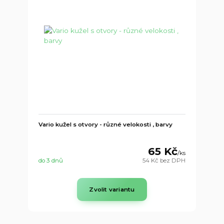
Vario kužel s otvory - různé velokosti , barvy
65 Kč
/
ks
do 3 dnů
54 Kč
bez DPH
Zvolit variantu