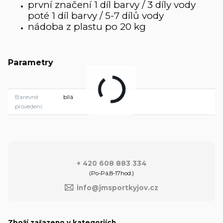
první značení 1 díl barvy / 3 díly vody
poté 1 díl barvy / 5-7 dílů vody
nádoba z plastu po 20 kg
Parametry
Barevné
bílá
provedení
+ 420 608 883 334
(Po-Pá,8-17hod.)
info@jmsportkyjov.cz
Zboží zařazeno v kategoriích