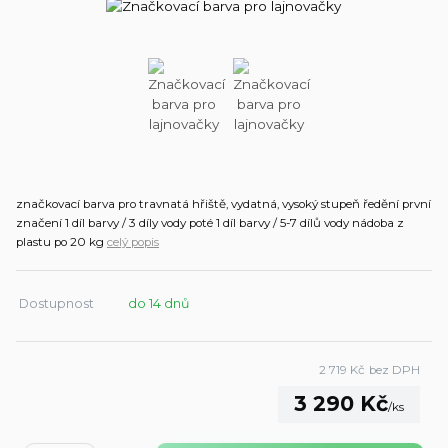
značkovací barva pro travnatá hřiště, vydatná, vysoký stupeň ředění první
značení 1 díl barvy / 3 díly vody poté 1 díl barvy / 5-7 dílů vody nádoba z
plastu po 20 kg
celý popis
Dostupnost
do 14 dnů
2 719 Kč
bez DPH
3 290 Kč
/
ks