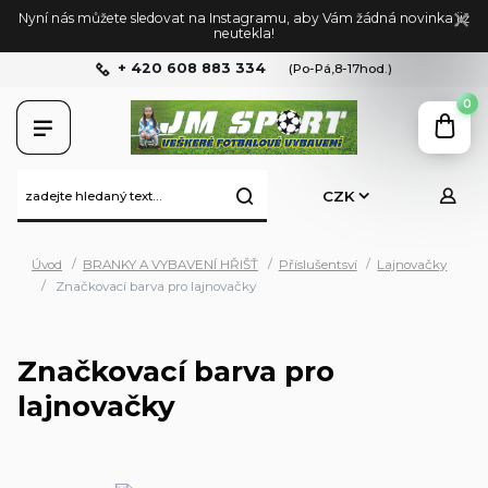
Nyní nás můžete sledovat na Instagramu, aby Vám žádná novinka již
neutekla!
+ 420 608 883 334
(Po-Pá,8-17hod.)
0
CZK
Úvod
BRANKY A VYBAVENÍ HŘIŠŤ
Příslušentsví
Lajnovačky
Značkovací barva pro lajnovačky
Značkovací barva pro
lajnovačky