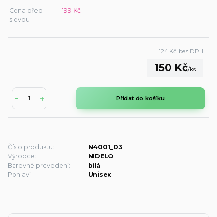
Cena před
199 Kč
slevou
124 Kč
bez DPH
150 Kč
/
ks
Přidat do košíku
Číslo produktu:
N4001_03
Výrobce:
NIDELO
Barevné provedení:
bílá
Pohlaví:
Unisex