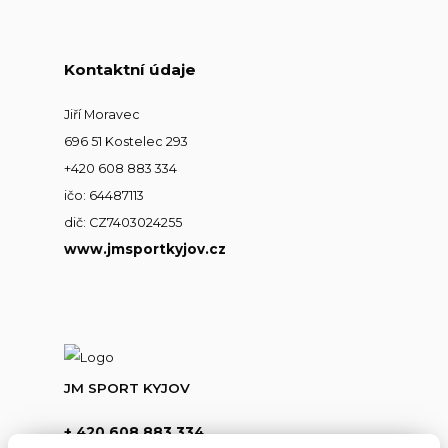
Kontaktní údaje
Jiří Moravec
696 51 Kostelec 293
+420 608 883 334
ičo: 64487113
dič: CZ7403024255
www.jmsportkyjov.cz
JM SPORT KYJOV
+ 420 608 883 334