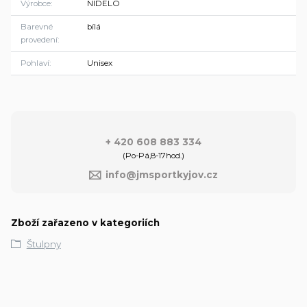
Výrobce
NIDELO
Barevné
bílá
provedení
Pohlaví
Unisex
+ 420 608 883 334
(Po-Pá,8-17hod.)
info@jmsportkyjov.cz
Zboží zařazeno v kategoriích
Štulpny