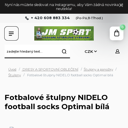
Nyní nás můžete sledovat na Instagramu, aby Vám žádná novinka již
neutekla!
+ 420 608 883 334
(Po-Pá,8-17hod.)
0
CZK
Úvod
DRESY A SPORTOVNÍ OBLEČENÍ
Štulpny a ponožky
Štulpny
Fotbalové štulpny NIDELO football socks Optimal bílá
Fotbalové štulpny NIDELO
football socks Optimal bílá