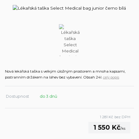
Nová lekářská taška s velkým úložným prostorem a mnoha kapsami,
postranním držákem na láhev bez vybavení. Obsah 24l.
celý popis
Dostupnost
do 3 dnů
1 281 Kč
bez DPH
1 550 Kč
/
ks