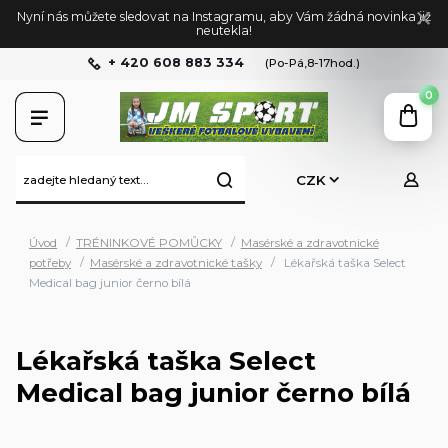
Nyní nás můžete sledovat na Instagramu, aby Vám žádná novinka již
neutekla!
+ 420 608 883 334
(Po-Pá,8-17hod.)
0
CZK
Úvod
TRÉNINKOVÉ POMŮCKY
Masérské a zdravotnické
potřeby
Masérské a zdravotnické tašky
Lékařská taška Select
Medical bag junior černo bílá
Lékařská taška Select
Medical bag junior černo bílá