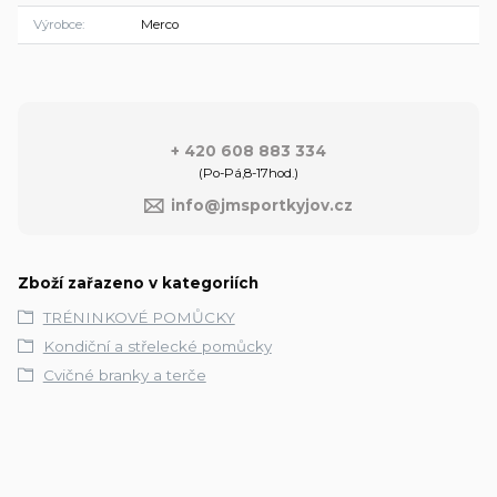
Výrobce
Merco
+ 420 608 883 334
(Po-Pá,8-17hod.)
info@jmsportkyjov.cz
Zboží zařazeno v kategoriích
TRÉNINKOVÉ POMŮCKY
Kondiční a střelecké pomůcky
Cvičné branky a terče