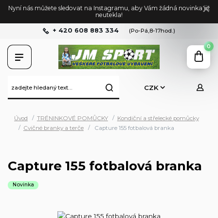
Nyní nás můžete sledovat na Instagramu, aby Vám žádná novinka již
neutekla!
+ 420 608 883 334
(Po-Pá,8-17hod.)
0
CZK
Úvod
TRÉNINKOVÉ POMŮCKY
Kondiční a střelecké pomůcky
Cvičné branky a terče
Capture 155 fotbalová branka
Capture 155 fotbalová branka
Novinka