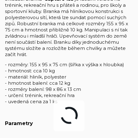
trénink, rekreační hru s přáteli a rodinou, pro školy a
sportovní kluby. Branka má hliníkovou konstrukci s
polyesterovou sítí, která lze sundat pomocí suchých
zipů. Robustní branka má celkové rozměry 155 x 95 x
75 cm a hmotnost přibližně 10 kg. Manipulaci s ní tak
zvládnou i mladší hráči. Upevňovací systém do země
není součástí balení. Branku díky jednoduchému
systému složíte a rozložíte během chvilky a můžete
začít hrát.
- rozměry: 155 x 95 x 75 cm (šířka x výška x hloubka)
- hmotnost: cca 10 kg
- materiál: hliník, polyester
- hmotnost balení: cca 12 kg
- rozměry balení: 98 x 86 x 13 cm
- určení: trénink, rekreační hra
- uvedená cena za 1 ks
Parametry