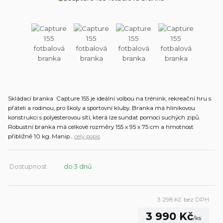
Skládací branka Capture 155 je ideální volbou na trénink, rekreační hru s
přáteli a rodinou, pro školy a sportovní kluby. Branka má hliníkovou
konstrukci s polyesterovou sítí, která lze sundat pomocí suchých zipů.
Robustní branka má celkové rozměry 155 x 95 x 75 cm a hmotnost
přibližně 10 kg. Manip...
celý popis
Dostupnost
do 3 dnů
3 298 Kč
bez DPH
3 990 Kč
/
ks