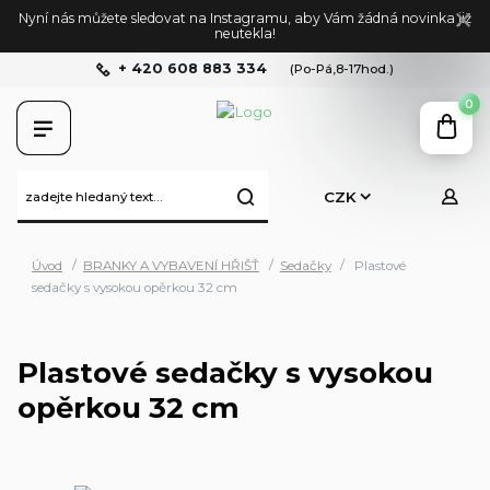
Nyní nás můžete sledovat na Instagramu, aby Vám žádná novinka již
neutekla!
+ 420 608 883 334
(Po-Pá,8-17hod.)
0
CZK
Úvod
BRANKY A VYBAVENÍ HŘIŠŤ
Sedačky
Plastové
sedačky s vysokou opěrkou 32 cm
Plastové sedačky s vysokou
opěrkou 32 cm