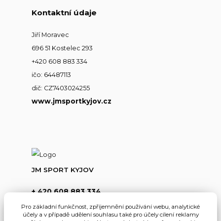
Kontaktní údaje
Jiří Moravec
696 51 Kostelec 293
+420 608 883 334
ičo: 64487113
dič: CZ7403024255
www.jmsportkyjov.cz
JM SPORT KYJOV
+ 420 608 883 334
(Po-Pá,8-17hod.)
Pro základní funkčnost, zpříjemnění používání webu, analytické
účely a v případě udělení souhlasu také pro účely cílení reklamy