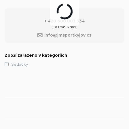
+ 420 608 883 334
(Po-Pá,8-17hod.)
info@jmsportkyjov.cz
Zboží zařazeno v kategoriích
Sedačky