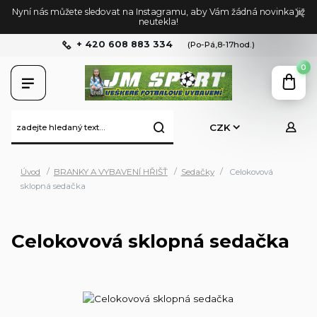
Nyní nás můžete sledovat na Instagramu, aby Vám žádná novinka již
neutekla!
+ 420 608 883 334
(Po-Pá,8-17hod.)
0
CZK
Úvod
BRANKY A VYBAVENÍ HŘIŠŤ
Sedačky
Celokovová
sklopná sedačka
Celokovová sklopná sedačka