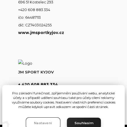
696 51 Kostelec 293
+420 608 883 334
ičo: 64487113
dič: CZ7403024255
www.jmsportkyjov.cz
JM SPORT KYJOV
+ 420 608 883 334
(Po-Pá,8-17hod.)
Pro základní funkčnost, zpříjemnění používání webu, analytické
účely a v případě udělení souhlasu také pro účely cílení reklamy
info@jmsportkyjov.cz
využíváme soubory cookies. Nastavení vlastních preferencí cookies
můžete kdykoli upravit odkazem ve spodní části stránek.
Nastavení
Souhlasím