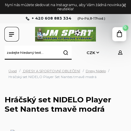
Nyní nás můžete sledovat na Instagramu, aby Vám žádná novinka již
neutekla!
+ 420 608 883 334
(Po-Pá,8-17hod.)
0
CZK
Úvod
DRESY A SPORTOVNÍ OBLEČENÍ
Dresy Nidelo
Hráčský set NIDELO Player Set Nantes tmavě modrá
Hráčský set NIDELO Player
Set Nantes tmavě modrá