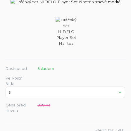
Dostupnost
Skladem
Velikostní
řada
Cena před
899 Kč
slevou
504 Kč
bez DPH