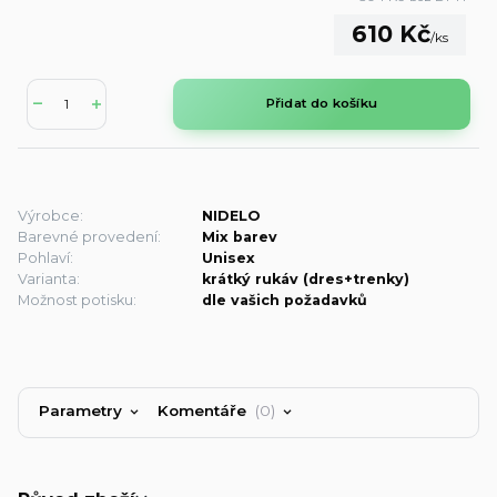
610 Kč
/
ks
Přidat do košíku
Výrobce:
NIDELO
Barevné provedení:
Mix barev
Pohlaví:
Unisex
Varianta:
krátký rukáv (dres+trenky)
Možnost potisku:
dle vašich požadavků
Parametry
Komentáře
0