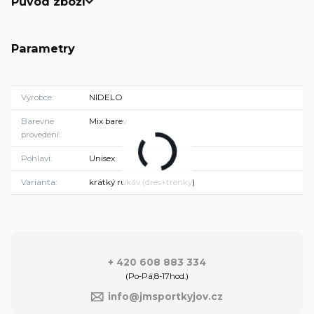
Původ zboží
Parametry
Výrobce
NIDELO
Barevné
Mix barev
provedení
Pohlaví
Unisex
Varianta
krátký rukáv (dres+trenky)
+ 420 608 883 334
(Po-Pá,8-17hod.)
info@jmsportkyjov.cz