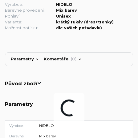
Výrobce:
NIDELO
Barevné provedení:
Mix barev
Pohlaví:
Unisex
Varianta:
krátký rukáv (dres+trenky)
Možnost potisku:
dle vašich požadavků
Parametry
Komentáře
0
Původ zboží
Parametry
Výrobce
NIDELO
Barevné
Mix barev