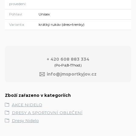
provedení
Pohlaví
Unisex
Varianta
krátký rukáv (dres+trenky)
+ 420 608 883 334
(Po-Pá,8-17hod.)
info@jmsportkyjov.cz
Zboží zařazeno v kategoriích
AKCE NIDELO
DRESY A SPORTOVNÍ OBLEČENÍ
Dresy Nidelo