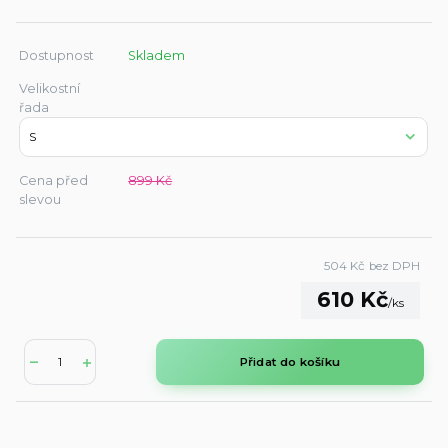
Dostupnost
Skladem
Velikostní
řada
Cena před
899 Kč
slevou
504 Kč
bez DPH
610 Kč
/
ks
Přidat do košíku