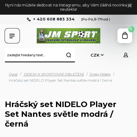
Nyní nás můžete sledovat na Instagramu, aby Vám žádná novinka již
neutekla!
+ 420 608 883 334
(Po-Pá,8-17hod.)
0
CZK
Úvod
DRESY A SPORTOVNÍ OBLEČENÍ
Dresy Nidelo
Hráčský set NIDELO Player Set Nantes světle modrá / černá
Hráčský set NIDELO Player
Set Nantes světle modrá /
černá