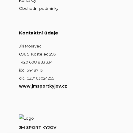
Kontakty
Obchodní podmínky
Kontaktní údaje
Jiří Moravec
696 51 Kostelec 293
+420 608 883 334
ičo: 64487113
dič: CZ7403024255
www.jmsportkyjov.cz
JM SPORT KYJOV