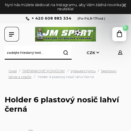
Nyní nás můžete sledovat na Instagramu, aby Vám žádná novinka již
neutekla!
+ 420 608 883 334
(Po-Pá,8-17hod.)
0
CZK
Úvod
TRÉNINKOVÉ POMŮCKY
Vybavení týmu
Sportovní
lahve a nosiče
Holder 6 plastový nosič lahví černá
Holder 6 plastový nosič lahví
černá