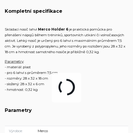
Kompletní specifikace
Skládací nosič
lahví
Merco Holder 6
je praktická pomůcka pro
přenášení nápojů během tréninků, sportovních utkání či volnočasových
aktivit. Lehký nosič je určený pro 6 lahví s maximálním průměrem 7,5
cm. Je vyrobený z polypropylenu, jeho rozměry po rozložení jsou 28 x 32 x
18 cm a hmotnost samotného nosiče je přibližně 0,32 kg.
Parametry
:
- materiál: plast
- pro 6 lahví s průměrem 7,5 cm
- rozměry: 28 x 32 x 18 cm
- složený: 28 x 32 x 6 cm
- hmotnost: 0,32 kg
Parametry
Výrobce
Merco