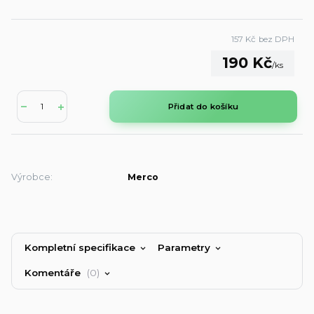
157 Kč
bez DPH
190 Kč
/
ks
Přidat do košíku
Výrobce:
Merco
Kompletní specifikace
Parametry
Komentáře
0