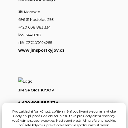
Jiří Moravec
696 51 Kostelec 293
+420 608 883 334
ičo: 64487113
dič: CZ7403024255
www.jmsportkyjov.cz
JM SPORT KYJOV
+ 420 608 883 334
(Po-Pá,8-17hod.)
Pro základní funkčnost, zpříjemnění používání webu, analytické
účely a v případě udělení souhlasu také pro účely cílení reklamy
info@jmsportkyjov.cz
využíváme soubory cookies. Nastavení vlastních preferencí cookies
můžete kdykoli upravit odkazem ve spodní části stránek.