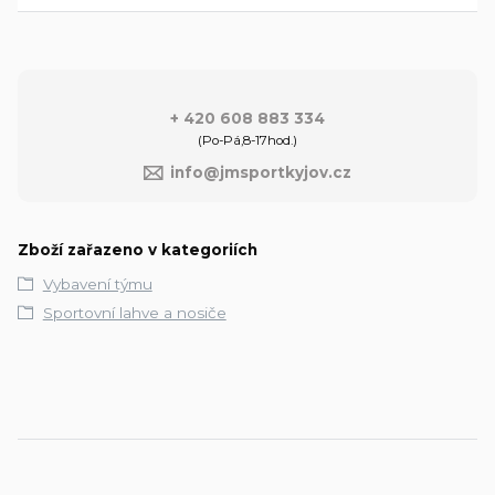
+ 420 608 883 334
(Po-Pá,8-17hod.)
info@jmsportkyjov.cz
Zboží zařazeno v kategoriích
Vybavení týmu
Sportovní lahve a nosiče