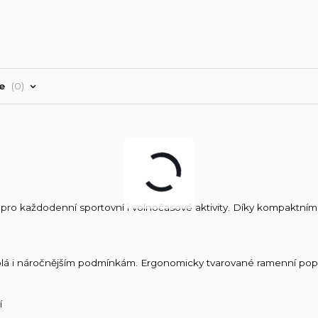
ře
0
pro každodenní sportovní i volnočasové aktivity. Díky kompaktní
lá i náročnějším podmínkám. Ergonomicky tvarované ramenní popru
í