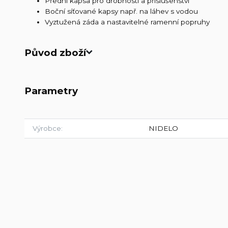
Přední kapsa pro drobnosti a příslušenství
Boční síťované kapsy např. na láhev s vodou
Vyztužená záda a nastavitelné ramenní popruhy
Původ zboží
Parametry
Výrobce
NIDELO