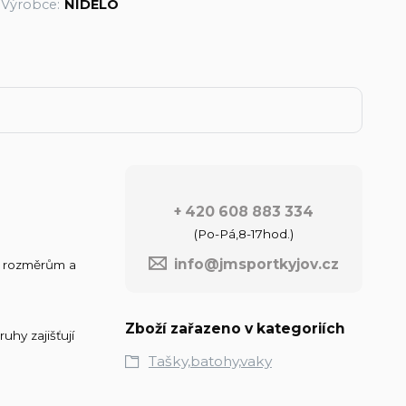
Výrobce:
NIDELO
+ 420 608 883 334
(Po-Pá,8-17hod.)
info@jmsportkyjov.cz
m rozměrům a
Zboží zařazeno v kategoriích
hy zajišťují
Tašky,batohy,vaky