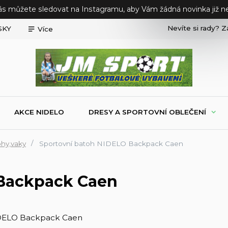
ás můžete sledovat na Instagramu, aby Vám žádná novinka již ne
Nevíte si rady? Z
SKY
Více
AKCE NIDELO
DRESY A SPORTOVNÍ OBLEČENÍ
ohy,vaky
Sportovní batoh NIDELO Backpack Caen
 Backpack Caen