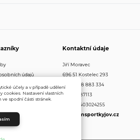
azníky
Kontaktní údaje
tby
Jiří Moravec
osobních údajů
696 51 Kostelec 293
+420 608 883 334
tické účely a v případě udělení
y cookies. Nastavení vlastních
ičo: 64487113
ve spodní části stránek.
dič: CZ7403024255
www.jmsportkyjov.cz
asím
de
.