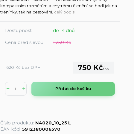
kompaktním rozměrům a chytrému členění se hodí jak na
tréninky, tak na cestování.
celý popis
Dostupnost
do 14 dnů
Cena před slevou
1 250 Kč
750 Kč
620 Kč
bez DPH
/
ks
Přidat do košíku
Číslo produktu:
N4020_10_25 L
EAN kód:
5912380006570