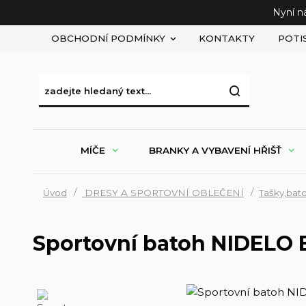
Nyní n
OBCHODNÍ PODMÍNKY
KONTAKTY
POTI
MÍČE
BRANKY A VYBAVENÍ HŘIŠŤ
Úvod
DRESY A SPORTOVNÍ OBLEČENÍ
Tašky,bat
Sportovní batoh NIDELO