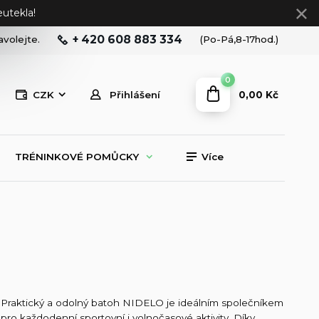
utekla!
+ 420 608 883 334
avolejte.
(Po-Pá,8-17hod.)
0
0,00 Kč
CZK
Přihlášení
TRÉNINKOVÉ POMŮCKY
Více
Praktický a odolný batoh NIDELO je ideálním společníkem
pro každodenní sportovní i volnočasové aktivity. Díky