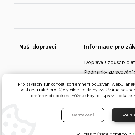
Naši dopravci
Informace pro zák
Doprava a způsob pla
Podmínky zpracování 
Kontakty
Pro základní funkčnost, zpříjemnění používání webu, analy
souhlasu také pro účely cílení reklamy využíváme soubor
Obchodní podmínky
preferencí cookies můžete kdykoli upravit odkazem 
Nastavení
Souhl
Souhlas můžete odmítnout
z