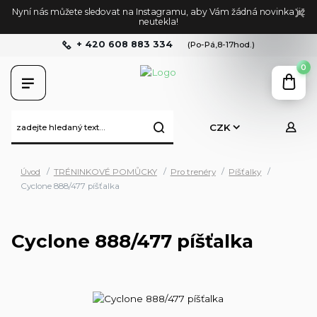
Nyní nás můžete sledovat na Instagramu, aby Vám žádná novinka již
neutekla!
+ 420 608 883 334
(Po-Pá,8-17hod.)
0
CZK
Úvod
TRÉNINKOVÉ POMŮCKY
Pro trenéry
Píšťalky
Cyclone 888/477 píšťalka
Cyclone 888/477 píšťalka