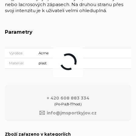
nebo lacrosových zápasech. Na druhou stranu přes
svoji intenzitu je k uživateli velmi ohleduplná.
Parametry
Výrobce
Acme
Materiál
plast
+ 420 608 883 334
(Po-Pá,8-17hod.)
info@jmsportkyjov.cz
Zboží zařazeno v kategoriích