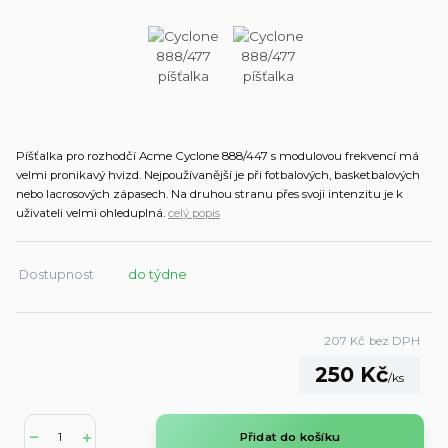
Píšťalka pro rozhodčí Acme Cyclone 888/447 s modulovou frekvencí má
velmi pronikavý hvizd. Nejpoužívanější je při fotbalových, basketbalových
nebo lacrosových zápasech. Na druhou stranu přes svoji intenzitu je k
uživateli velmi ohleduplná.
celý popis
Dostupnost
do týdne
207 Kč
bez DPH
250 Kč
/
ks
Přidat do košíku