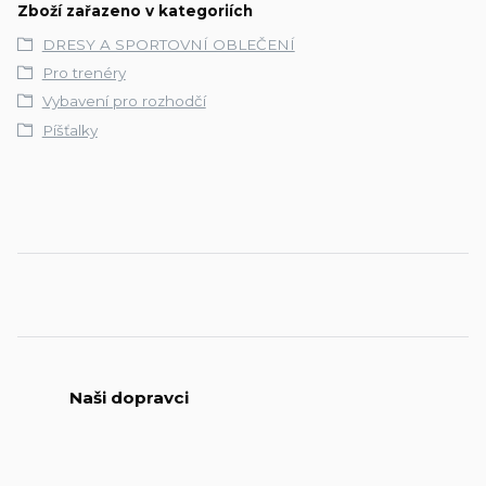
Zboží zařazeno v kategoriích
DRESY A SPORTOVNÍ OBLEČENÍ
Pro trenéry
Vybavení pro rozhodčí
Píšťalky
Naši dopravci