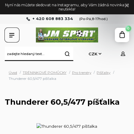
Nyní nás můžete sledovat na Instagramu, aby Vám žádná novinka již
neutekla!
+ 420 608 883 334
(Po-Pá,8-17hod.)
0
CZK
Úvod
TRÉNINKOVÉ POMŮCKY
Pro trenéry
Píšťalky
Thunderer 60,5/477 píšťalka
Thunderer 60,5/477 píšťalka