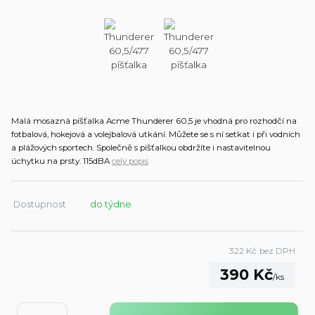
Malá mosazná píšťalka Acme Thunderer 60,5 je vhodná pro rozhodčí na
fotbalová, hokejová a volejbalová utkání. Můžete se s ní setkat i při vodních
a plážových sportech. Společně s píšťalkou obdržíte i nastavitelnou
úchytku na prsty. 115dBA
celý popis
Dostupnost
do týdne
322 Kč
bez DPH
390 Kč
/
ks