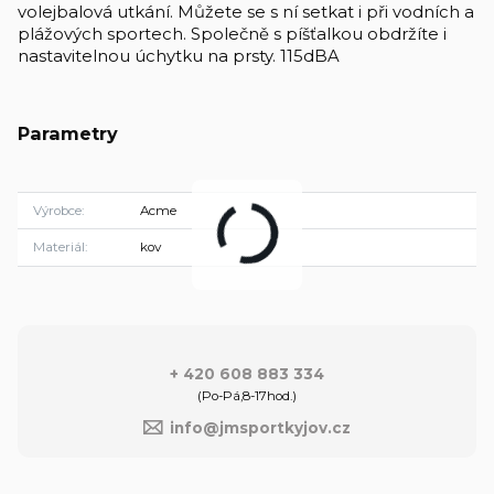
volejbalová utkání. Můžete se s ní setkat i při vodních a
plážových sportech. Společně s píšťalkou obdržíte i
nastavitelnou úchytku na prsty. 115dBA
Parametry
Výrobce
Acme
Materiál
kov
+ 420 608 883 334
(Po-Pá,8-17hod.)
info@jmsportkyjov.cz