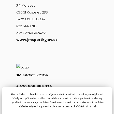
Jiří Moravec
696 51 Kostelec 293
+420 608 883 334
ičo: 64487113
dič: CZ7403024255
www.jmsportkyjov.cz
JM SPORT KYJOV
+ 420 608 883 334
(Po-Pá,8-17hod.)
Pro základní funkčnost, zpříjemnění používání webu, analytické
účely a v případě udělení souhlasu také pro účely cílení reklamy
info@jmsportkyjov.cz
využíváme soubory cookies. Nastavení vlastních preferencí cookies
můžete kdykoli upravit odkazem ve spodní části stránek.