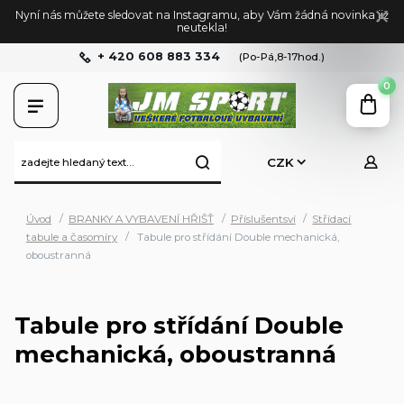
Nyní nás můžete sledovat na Instagramu, aby Vám žádná novinka již
neutekla!
+ 420 608 883 334
(Po-Pá,8-17hod.)
0
CZK
Úvod
BRANKY A VYBAVENÍ HŘIŠŤ
Příslušentsví
Střídací
tabule a časomíry
Tabule pro střídání Double mechanická,
oboustranná
Tabule pro střídání Double
mechanická, oboustranná