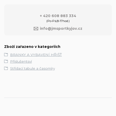
+ 420 608 883 334
(Po-Pá,8-17hod.)
info@jmsportkyjov.cz
Zboží zařazeno v kategoriích
BRANKY A VYBAVENÍ HŘIŠŤ
Příslušentsví
Střídací tabule a časomíry