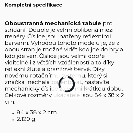
Kompletní specifikace
Oboustranná mechanická tabule
pro
střídání Double je velmi oblíbená mezi
trenéry. Číslice jsou natřeny reflexními
barvami. Výhodou tohoto modelu je, že z
obou stran je možné vidět kdo jde do hry a
kdo jde ven. Číslice jsou velmi dobře
viditelné i z větších vzdáleností a to díky
reflexní žluté a oranžové barvě. Díky
novému rotačnímu systému, který si
značka nechala patentovat, nastavíte
mechanicky číslice za velmi krátkou dobu.
Celkové rozměry ukazatele jsou 84 x 38 x 2
cm.
84 x 38 x 2 cm
2.120 g