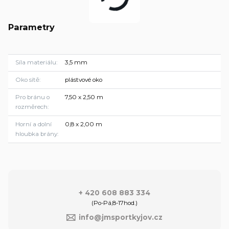
Parametry
Síla materiálu
3,5 mm
Oko sítě
plástvové oko
Pro bránu o
7,50 x 2,50 m
rozměrech
Horní a dolní
0,8 x 2,00 m
hloubka brány
+ 420 608 883 334
(Po-Pá,8-17hod.)
info@jmsportkyjov.cz