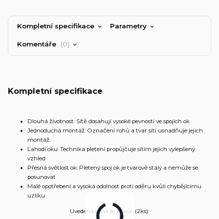
Kompletní specifikace
Parametry
Komentáře
0
Kompletní specifikace
Dlouhá životnost: Sítě dosahují vysoké pevnosti ve spojích ok
Jednoduchá montáž: Označení rohů a tvar sítí usnadňuje jejich
montáž
Lahodí oku: Technika pletení propůjčuje sítím jejich vylepšený
vzhled
Přesná světlost ok: Pletený spoj ok je tvarově stálý a nemůže se
posunovat
Malé opotřebení a vysoká odolnost proti oděru kvůli chybějícímu
uzlíku
Uvedená cena je za pár (2ks).