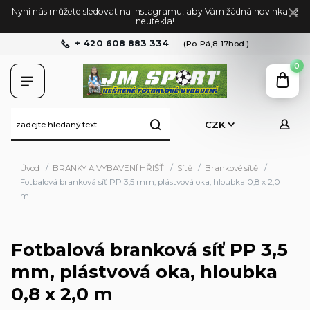
Nyní nás můžete sledovat na Instagramu, aby Vám žádná novinka již
neutekla!
+ 420 608 883 334
(Po-Pá,8-17hod.)
0
CZK
Úvod
BRANKY A VYBAVENÍ HŘIŠŤ
Sítě
Brankové sítě
Fotbalová branková síť PP 3,5 mm, plástvová oka, hloubka 0,8 x 2,0
m
Fotbalová branková síť PP 3,5
mm, plástvová oka, hloubka
0,8 x 2,0 m