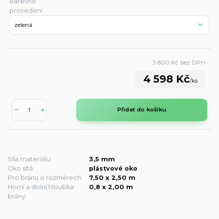
Barevné
provedení
3 800 Kč
bez DPH
4 598 Kč
/
ks
Přidat do košíku
Síla materiálu:
3,5 mm
Oko sítě:
plástvové oko
Pro bránu o rozměrech:
7,50 x 2,50 m
Horní a dolní hloubka
0,8 x 2,00 m
brány: